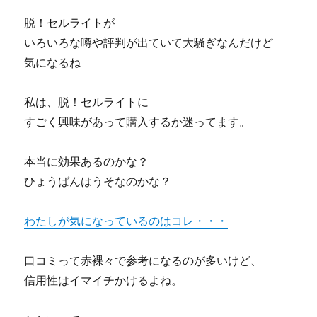
を
改
脱！セルライトが
善
いろいろな噂や評判が出ていて大騒ぎなんだけど
す
気になるね
る！
飛
蚊
私は、脱！セルライトに
症
すごく興味があって購入するか迷ってます。
改
善
プ
本当に効果あるのかな？
ロ
ひょうばんはうそなのかな？
グ
ラ
ム
わたしが気になっているのはコレ・・・
「ク
リ
ー
口コミって赤裸々で参考になるのが多いけど、
ン
信用性はイマイチかけるよね。
ア
ッ
プ