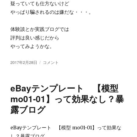
疑っていても仕方ないけど
やっぱり騙されるのは嫌だな・・・。
体験談とか実践ブログでは
評判は良い感じだから
やってみようかな。
投
長
2017年2月28日
コメント
稿
谷
日:
川
裕
eBayテンプレート 【模型
美
の
mo01-01】って効果なし？暴
万
露ブログ
年
リ
バ
ウ
eBayテンプレート 【模型 mo01-01】って効果な
ン
し？暴露ブログ