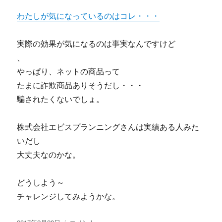
ン
わたしが気になっているのはコレ・・・
ド
フ
ォ
実際の効果が気になるのは事実なんですけど
ロ
、
ー
型」
やっぱり、ネットの商品って
イ
たまに詐欺商品ありそうだし・・・
ン
騙されたくないでしょ。
ジ
ケ
ー
株式会社エビスプランニングさんは実績ある人みた
タ
いだし
ー
体
大丈夫なのかな。
験
談
どうしよう～
と
ネ
チャレンジしてみようかな。
タ
バ
投
株