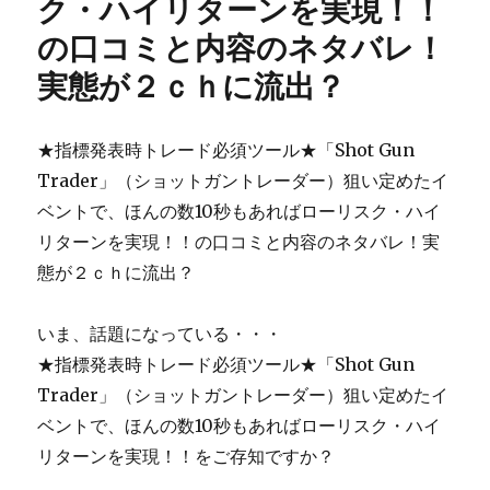
ク・ハイリターンを実現！！
う
の口コミと内容のネタバレ！
そ！？
２
実態が２ｃｈに流出？
ち
ゃ
ん
★指標発表時トレード必須ツール★「Shot Gun
の
Trader」（ショットガントレーダー）狙い定めたイ
ク
チ
ベントで、ほんの数10秒もあればローリスク・ハイ
コ
リターンを実現！！の口コミと内容のネタバレ！実
ミ
態が２ｃｈに流出？
に
いま、話題になっている・・・
★指標発表時トレード必須ツール★「Shot Gun
Trader」（ショットガントレーダー）狙い定めたイ
ベントで、ほんの数10秒もあればローリスク・ハイ
リターンを実現！！をご存知ですか？