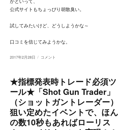
かといって、
★
公式サイトもちょっぴり胡散臭い。
ア
イ」
の
試してみたいけど、どうしようかな～
ネ
タ
口コミを信じてみようかな。
バ
レ！
評
投
脱！
2017年2月28日
コメント
判
稿
セ
と
日:
ル
怪
ラ
★指標発表時トレード必須ツ
し
イ
い
ト
ール★「Shot Gun Trader」
噂
の
に
（ショットガントレーダー）
ひ
ょ
狙い定めたイベントで、ほん
う
ば
の数10秒もあればローリス
ん
は