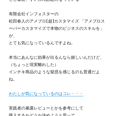
ッ
ト
有限会社インフォスターの
ガ
松田春人のアメブロ[超]カスタマイズ 「アメブロス
ン
ト
ーパーカスタマイズで本物のビジネスのスキルを」
レ
が、
ー
とても気になっているんですよね。
ダ
ー）
狙
本当にあんなに効果が出るんなら嬉しいんだけど、
い
（ちょっと現実離れした）
定
め
インチキ商品のような疑惑を感じるのも普通だよ
た
ね。
イ
ベ
ン
わたしが気になっているのはコレ・・・
ト
で、
実践者の暴露レビューとかを参考にして
ほ
ん
購入するかどうか決めようと思って