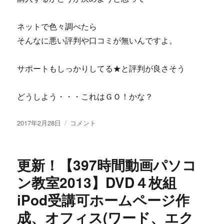
の
数
ネットで色々調べたら
10
秒
そんなに悪い評判や口コミが無いんですよ。
も
あ
サポートもしっかりしてる★と評判が良さそう
れ
ば
ロ
どうしよう・・・これはＧＯ！かな？
ー
リ
投
ス
松
2017年2月28日
コメント
稿
ク・
田
日:
ハ
春
イ
人
更新！【397時間動画パソコ
リ
の
タ
ア
ン教室2013】DVD４枚組
ー
メ
iPod受講可ホームページ作
ン
ブ
を
ロ
成、オフィス(ワード、エク
実
[超]