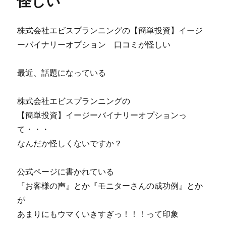
怪しい
果
の
な
『Ｒ
株式会社エビスプランニングの【簡単投資】イージ
し？
Ｏ
に
Ｃ
ーバイナリーオプション 口コミが怪しい
Ｋ
Ｏ
最近、話題になっている
Ｎ』
ト
レ
株式会社エビスプランニングの
ン
【簡単投資】イージーバイナリーオプションっ
ド
の
て・・・
始
なんだか怪しくないですか？
ま
り
を
公式ページに書かれている
捉
『お客様の声』とか『モニターさんの成功例』とか
え
が
る
「ト
あまりにもウマくいきすぎっ！！！って印象
レ