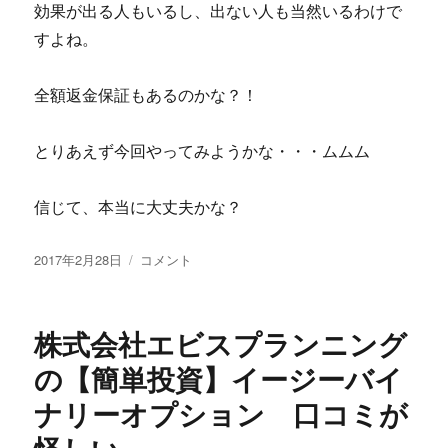
ル、
効果が出る人もいるし、出ない人も当然いるわけで
パ
すよね。
ワ
ー
ポ
全額返金保証もあるのかな？！
イ
ン
とりあえず今回やってみようかな・・・ムムム
ト、
ア
ク
信じて、本当に大丈夫かな？
セ
ス)2003/2007
投
の
有
2017年2月28日
コメント
稿
返
限
日:
金
会
保
社
株式会社エビスプランニング
証
ジ
っ
ュ
の【簡単投資】イージーバイ
て
ブ
ナリーオプション 口コミが
本
ナ
当？
イ
効
ル