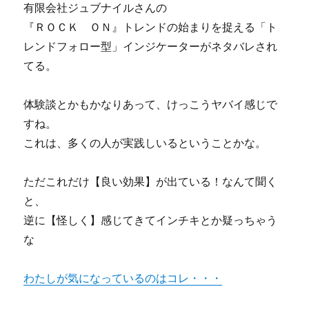
有限会社ジュブナイルさんの
受
講
『ＲＯＣＫ ＯＮ』トレンドの始まりを捉える「ト
可
レンドフォロー型」インジケーターがネタバレされ
ホ
てる。
ー
ム
ペ
体験談とかもかなりあって、けっこうヤバイ感じで
ー
すね。
ジ
作
これは、多くの人が実践しいるということかな。
成、
オ
ただこれだけ【良い効果】が出ている！なんて聞く
フ
ィ
と、
ス
逆に【怪しく】感じてきてインチキとか疑っちゃう
(ワ
な
ー
ド、
エ
わたしが気になっているのはコレ・・・
ク
セ