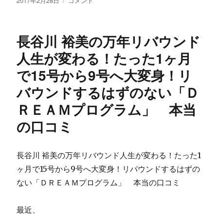
2017年2月28日
コメント
レ
稿
式
が
日:
会
ヤ
社
バ
長谷川 裕美の万年リバウンド
エ
い
ビ
人生が変わる！たった1ヶ月
か
ス
も
で15号から9号へ大変身！リ
プ
に
ラ
バウンドするはずのない「Ｄ
ン
ニ
ＲＥＡＭプログラム」 本当
ン
の口コミ
グ
の
【簡
単
長谷川 裕美の万年リバウンド人生が変わる！たった1
投
ヶ月で15号から9号へ大変身！リバウンドするはずの
資】
ない「ＤＲＥＡＭプログラム」 本当の口コミ
イ
ー
ジ
最近、
ー