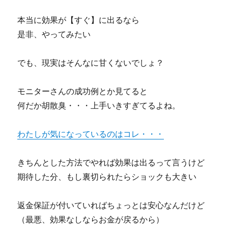
に
物
本当に効果が【すぐ】に出るなら
の
ビ
是非、やってみたい
ジ
ネ
でも、現実はそんなに甘くないでしょ？
ス
の
ス
モニターさんの成功例とか見てると
キ
何だか胡散臭・・・上手いきすぎてるよね。
ル
を」
の
わたしが気になっているのはコレ・・・
効
果
は？
きちんとした方法でやれば効果は出るって言うけど
厳
期待した分、もし裏切られたらショックも大きい
し
い
レ
返金保証が付いていればちょっとは安心なんだけど
ビ
（最悪、効果なしならお金が戻るから）
ュ