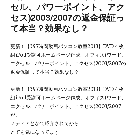
現！！
カ
セル、パワーポイント、アク
の
ス
セス)2003/2007の返金保証っ
口
タ
コ
マ
て本当？効果なし？
ミ
イ
と
ズ
内
「ア
更新！【397時間動画パソコン教室2013】DVD４枚
容
メ
の
ブ
組iPod受講可ホームページ作成、オフィス(ワード、
ネ
ロ
エクセル、パワーポイント、アクセス)2003/2007の
タ
ス
返金保証って本当？効果なし？
バ
ー
レ！
パ
実
ー
更新！【397時間動画パソコン教室2013】DVD４枚
態
カ
組iPod受講可ホームページ作成、オフィス(ワード、
が
ス
２
タ
エクセル、パワーポイント、アクセス)2003/2007
ｃ
マ
が、
ｈ
イ
メディアとかで紹介されてから
に
ズ
流
で
とても気になってます。
出？
本