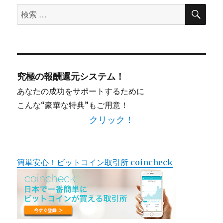
01】
検
グ
検
ビ
っ
索
ラ
索
て
ム」
効
ゲ
対
本
果
当
象:
な
の
ー
し？
口
究極の報酬還元システム！
暴
コ
シ
露
ミ
あなたの成功をサポートするために
ブ
に
こんな“豪華な特典”もご用意！
ロ
ョ
グ
クリック！
に
ン
簡単安心！ビットコイン取引所 coincheck