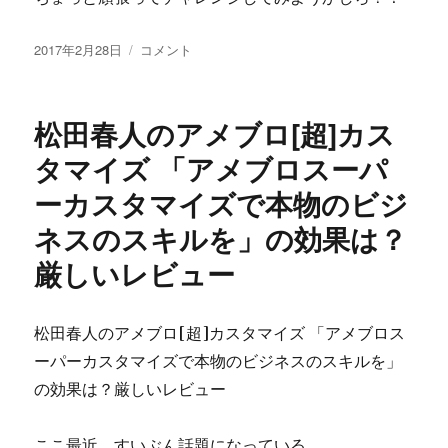
投
★
2017年2月28日
コメント
稿
指
日:
標
発
松田春人のアメブロ[超]カス
表
時
タマイズ 「アメブロスーパ
ト
ーカスタマイズで本物のビジ
レ
ー
ネスのスキルを」の効果は？
ド
必
厳しいレビュー
須
ツ
ー
松田春人のアメブロ[超]カスタマイズ 「アメブロス
ル
ーパーカスタマイズで本物のビジネスのスキルを」
★「Shot
Gun
の効果は？厳しいレビュー
Trader」
（シ
ここ最近、すいぶん話題になっている
ョ