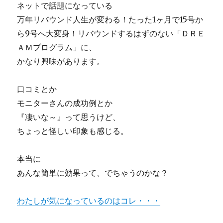
ネットで話題になっている
バ
イ
万年リバウンド人生が変わる！たった1ヶ月で15号か
ナ
ら9号へ大変身！リバウンドするはずのない「ＤＲＥ
リ
ＡＭプログラム」に、
ー
オ
かなり興味があります。
プ
シ
口コミとか
ョ
ン
モニターさんの成功例とか
口
『凄いな～』って思うけど、
コ
ちょっと怪しい印象も感じる。
ミ
が
怪
本当に
し
あんな簡単に効果って、でちゃうのかな？
い
に
わたしが気になっているのはコレ・・・