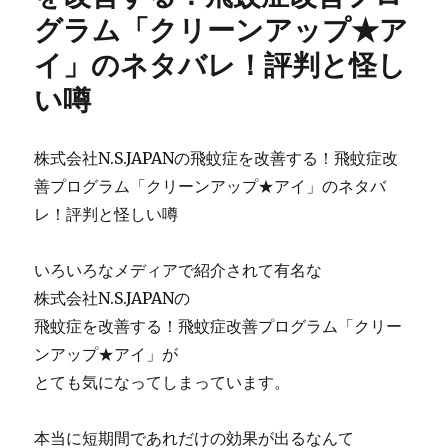
グラム「クリーンアップ★ア
旅
行
イ」のネタバレ！評判と怪し
業
界
い噂
で
使
う
株式会社N.S.JAPANの飛蚊症を改善する！飛蚊症改
中
善プログラム「クリーンアップ★アイ」のネタバ
国
語
レ！評判と怪しい噂
が
身
いろいろなメディアで紹介されて有名な
に
付
株式会社N.S.JAPANの
く
飛蚊症を改善する！飛蚊症改善プログラム「クリー
楽々
ンアップ★アイ」が
チ
ャ
とても気になってしまっています。
イ
ナ
本当に短期間であれだけの効果が出るなんて
日