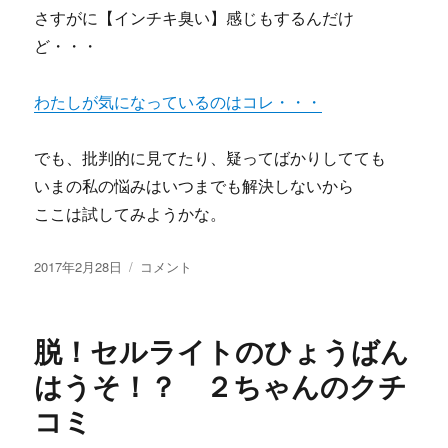
本
さすがに【インチキ臭い】感じもするんだけ
旅
ど・・・
行
編
の
わたしが気になっているのはコレ・・・
ネ
タ
でも、批判的に見てたり、疑ってばかりしてても
バ
レ
いまの私の悩みはいつまでも解決しないから
と
ここは試してみようかな。
体
験
投
談
株
2017年2月28日
コメント
稿
に
式
日:
会
社
脱！セルライトのひょうばん
N.S.JAPAN
の
はうそ！？ ２ちゃんのクチ
飛
コミ
蚊
症