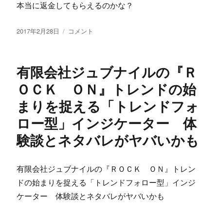
本当に返金してもらえるのかな？
ー
に
投
更
2017年2月28日
コメント
稿
新！
日:
【397
時
有限会社ジュブナイルの『Ｒ
間
動
ＯＣＫ ＯＮ』トレンドの始
画
まりを捉える「トレンドフォ
パ
ソ
ロー型」インジケーター 体
コ
ン
験談とネタバレがヤバいかも
教
室
2013】
有限会社ジュブナイルの『ＲＯＣＫ ＯＮ』トレン
DVD
ドの始まりを捉える「トレンドフォロー型」インジ
４
枚
ケーター 体験談とネタバレがヤバいかも
組
iPod