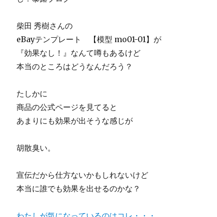
ド
人
生
柴田 秀樹さんの
が
eBayテンプレート 【模型 mo01-01】が
変
『効果なし！』なんて噂もあるけど
わ
る！
本当のところはどうなんだろう？
た
っ
たしかに
た
1
商品の公式ページを見てると
ヶ
あまりにも効果が出そうな感じが
月
で
15
胡散臭い。
号
か
宣伝だから仕方ないかもしれないけど
ら
9
本当に誰でも効果を出せるのかな？
号
へ
わたしが気になっているのはコレ・・・
大