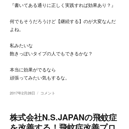
『書いてある通りに正しく実践すれば効果あり？』
何でもそうだろうけど【継続する】のが大変なんだ
よね。
私みたいな
飽きっぽいタイプの人でもできるかな？
本当に効果がでるなら
頑張ってみたい気もするな。
投
聞
2017年2月28日
コメント
稿
き
日:
流
す
株式会社N.S.JAPANの飛蚊症
だ
け
を改善する！飛蚊症改善プロ
で