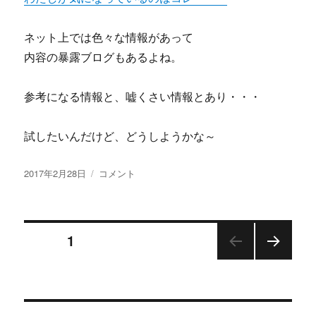
変
身！
ネット上では色々な情報があって
リ
内容の暴露ブログもあるよね。
バ
ウ
ン
参考になる情報と、嘘くさい情報とあり・・・
ド
す
る
試したいんだけど、どうしようかな～
は
ず
投
eBay
2017年2月28日
コメント
の
稿
テ
な
日:
ン
い
プ
「Ｄ
投
レ
Ｒ
ページ
1
ー
Ｅ
ト
次の
稿
Ａ
【模
ペー
Ｍ
型
ジ
プ
ナ
mo01-
ロ