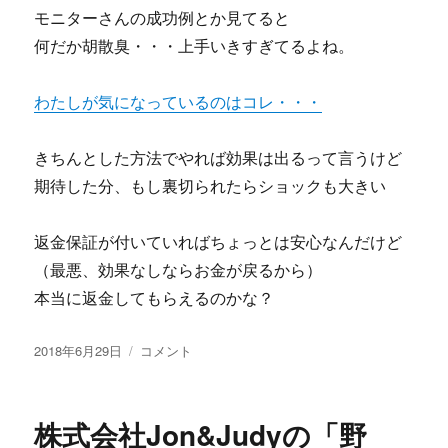
モニターさんの成功例とか見てると
何だか胡散臭・・・上手いきすぎてるよね。
わたしが気になっているのはコレ・・・
きちんとした方法でやれば効果は出るって言うけど
期待した分、もし裏切られたらショックも大きい
返金保証が付いていればちょっとは安心なんだけど
（最悪、効果なしならお金が戻るから）
本当に返金してもらえるのかな？
投
文
2018年6月29日
コメント
稿
章
日:
自
動
株式会社Jon&Judyの「野
作