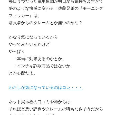
毎日うつだった電車通勤が明日から気持ちよすぎて
勝
夢のような快感に変わる！佐藤兄弟の『モーニング
つ
ファッカー』は、
た
め
購入者からのクレームとか無いのかな？
の
教
かなり気になっているから
材
で
やってみたいんだけど
す。
やっぱり
時
・本当に効果あるのかとか、
給
2000
・インチキ詐欺商品ではないか
円
とか心配だよ。
～
3000
円
わたしが気になっているのはコレ・・・
の
稼
ネット掲示板の口コミや噂からは
ぎ
を
それほど悪い評判やクレームの噂もなさそうだから
体