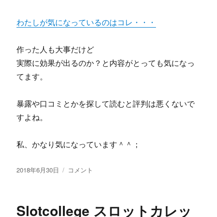
わたしが気になっているのはコレ・・・
作った人も大事だけど
実際に効果が出るのか？と内容がとっても気になっ
てます。
暴露や口コミとかを探して読むと評判は悪くないで
すよね。
私、かなり気になっています＾＾；
投
脚
2018年6月30日
コメント
稿
や
日:
せ
ダ
Slotcollege スロットカレッ
イ