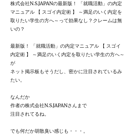
で
ら
株式会社N.S.JAPANの最新版！ 「就職活動」の内定
勝
気
マニュアル 【 スゴイ内定術 】 ～満足のいく内定を
つ
持
取りたい学生の方へ～って効果なし？クレームは無
た
ち
め
よ
いの？
の
す
基
ぎ
最新版！ 「就職活動」の内定マニュアル 【 スゴイ
礎
て
を
夢
内定術 】 ～満足のいく内定を取りたい学生の方へ～
文
の
が
章
よ
ネット掲示板もそうだし、密かに注目されているみ
や
う
動
な
たい。
画
快
で
感
なんだか
学
に
べ
変
作者の株式会社N.S.JAPANさんまで
る
わ
注目されてるね。
コ
る！
ン
佐
テ
藤
でも何だか胡散臭い感じも・・・。
ン
兄