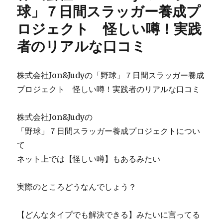
成
球」７日間スラッガー養成プ
ツ
ロジェクト 怪しい噂！実践
ー
ル
者のリアルな口コミ
『PSW
消
費
株式会社Jon&Judyの「野球」７日間スラッガー養成
者
金
プロジェクト 怪しい噂！実践者のリアルな口コミ
融
版』：
株式会社Jon&Judyの
ジ
ャ
「野球」７日間スラッガー養成プロジェクトについ
ン
て
ル
ネット上では【怪しい噂】もあるみたい
別
の
文
実際のところどうなんでしょう？
章
を
無
【どんなタイプでも解決できる】みたいに言ってる
限