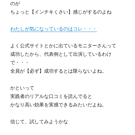
のが
に
ちょっと【インチキくさい】感じがするのよね
作
成
す
わたしが気になっているのはコレ・・・
る
パ
ー
よく公式サイトとかに出ているモニターさんって
フ
成功したから、代表例として出演しているわけ
ェ
で・・・
ク
ト・
全員が【必ず】成功するとは限らないよね。
サ
テ
かといって
ラ
イ
実践者のリアルな口コミを読んでると
ト・
かなり高い効果を実感できるみたいだよね。
ラ
イ
タ
信じて、試してみようかな
ー“PSW”の
消