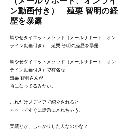
（メールサポート、オンライ
体
ン動画付き） 殖栗 智明の経
コ
ン
歴を暴露
プ
リ
ー
脚やせダイエットメソッド（メールサポート、オン
ト
ガ
ライン動画付き） 殖栗 智明の経歴を暴露
イ
ド
脚やせダイエットメソッド（メールサポート、オン
効
果
ライン動画付き）で有名な
に
殖栗 智明さんが
つ
噂になってるみたい。
い
て
レ
これだけメディアで紹介されると
ビ
ネットですぐに話題にされちゃう。
ュ
ー
に
実績とか、しっかりした人なのかな？