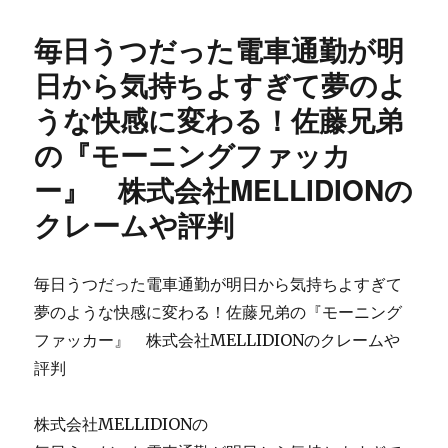
日:
ロ
ッ
毎日うつだった電車通勤が明
ト
カ
日から気持ちよすぎて夢のよ
レ
うな快感に変わる！佐藤兄弟
ッ
ジ
の『モーニングファッカ
ス
ロ
ー』 株式会社MELLIDIONの
ッ
クレームや評判
ト
（パ
チ
ス
毎日うつだった電車通勤が明日から気持ちよすぎて
ロ）
夢のような快感に変わる！佐藤兄弟の『モーニング
で
ファッカー』 株式会社MELLIDIONのクレームや
年
収
評判
600
万
株式会社MELLIDIONの
以
上