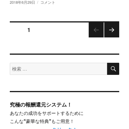
投
株
2018年6月29日
コメント
費
稿
式
者
日:
会
金
社
融
投
Jon&Judy
版
ページ
1
の
で
「野
次の
稿
す。
球」
ペー
の
７
ジ
返
ナ
日
金
間
検
保
検
ビ
ス
索
証
索
ラ
っ
ッ
ゲ
対
て
ガ
本
象:
ー
当？
ー
養
効
究極の報酬還元システム！
成
果
シ
プ
な
あなたの成功をサポートするために
ロ
し？
こんな“豪華な特典”もご用意！
ジ
ョ
に
ェ