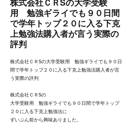
株式会社ＣＲSの大学受験
N.S.JAPAN
ム
の
用 勉強ギライでも９０日間
や
最
評
で学年トップ２０に入る下克
新
判
版！
に
上勉強法購入者が言う実際の
「就
職
評判
活
動」
の
株式会社ＣＲSの大学受験用 勉強ギライでも９０日
内
間で学年トップ２０に入る下克上勉強法購入者が言
定
マ
う実際の評判
ニ
ュ
株式会社ＣＲSの
ア
ル
大学受験用 勉強ギライでも９０日間で学年トップ
【
２０に入る下克上勉強法に
ス
ずいぶん前から興味ありました。
ゴ
イ
内