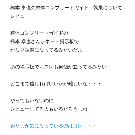
ー
橋本 卓也の整体コンプリートガイド 効果について
ジ
レビュー
作
成
講
整体コンプリートガイドの
座
橋本 卓也さんがネット掲示板で
体
かなり話題になってるみたいだよ。
験
談
と
あの掲示板でもスレも何個か立ってるみたい
ネ
タ
バ
どこまで信じればいいかが難しいな・・・
レ
が
やってもいないのに
ヤ
バ
レビューしてる人もいるだろうしね。
い
か
わたしが気になっているのはコレ・・・
も
に