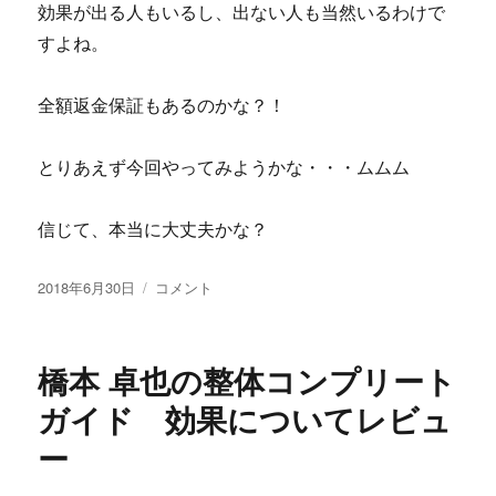
効果が出る人もいるし、出ない人も当然いるわけで
すよね。
全額返金保証もあるのかな？！
とりあえず今回やってみようかな・・・ムムム
信じて、本当に大丈夫かな？
投
NBC
2018年6月30日
コメント
稿
の
日:
副
業
橋本 卓也の整体コンプリート
向
け
ガイド 効果についてレビュ
ホ
ー
ー
ム
ペ