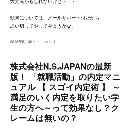
大丈夫かもしれないけど・・・
験
し
て
効果については、メールサポート付だから
下
思い切ってやってみようかな。
さ
い。
投
初
毎
2018年6月30日
コメント
稿
心
日
日:
者
う
～
つ
株式会社N.S.JAPANの最新
中
だ
級
っ
版！ 「就職活動」の内定マニ
者
た
ュアル 【 スゴイ内定術 】 ～
を
電
中
車
満足のいく内定を取りたい学
心
通
に
勤
生の方へ～って効果なし？ク
ス
が
レームは無いの？
ロ
明
ッ
日
ト
か