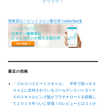
クリック！
ク
ン
ト
怪
し
簡単安心！ビットコイン取引所 coincheck
い
噂！
実
践
者
の
リ
ア
ル
な
最近の投稿
口
コ
「ゴルスパスピードスキャル」 半年で延べ８９
ミ
に
４４人に支持されているゴールデンスパイダーＦ
Ｘのスキャルピング版がプラチナロードを搭載し
て２０１５年ついに登場！のレビューと口コミが