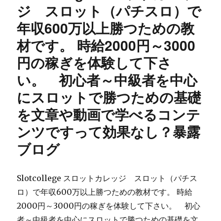
エ
ジ スロット（パチスロ）で
ッ
年収600万以上勝つための教
ト
メ
材です。 時給2000円～3000
ソ
ッ
円の稼ぎを体験して下さ
ド
い。 初心者～中級者を中心
（メ
ー
にスロットで勝つための基礎
ル
サ
を文章や動画で学べるコンテ
ポ
ンツですって効果なし？暴露
ー
ト、
ブログ
オ
ン
ラ
Slotcollege スロットカレッジ スロット（パチス
イ
ン
ロ）で年収600万以上勝つための教材です。 時給
動
2000円～3000円の稼ぎを体験して下さい。 初心
画
者～中級者を中心にスロットで勝つための基礎を文
付