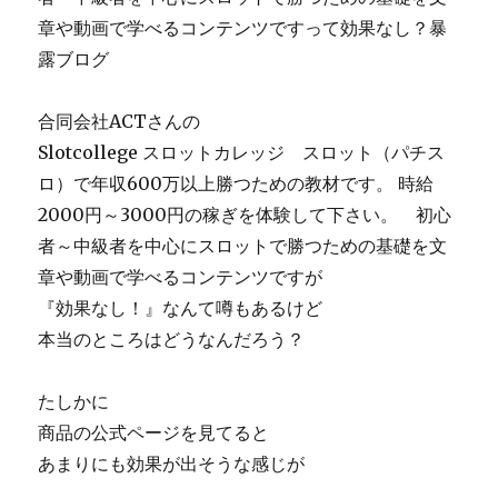
き）
章や動画で学べるコンテンツですって効果なし？暴
殖
露ブログ
栗
智
明
合同会社ACTさんの
の
Slotcollege スロットカレッジ スロット（パチス
経
ロ）で年収600万以上勝つための教材です。 時給
歴
を
2000円～3000円の稼ぎを体験して下さい。 初心
暴
者～中級者を中心にスロットで勝つための基礎を文
露
章や動画で学べるコンテンツですが
に
『効果なし！』なんて噂もあるけど
本当のところはどうなんだろう？
たしかに
商品の公式ページを見てると
あまりにも効果が出そうな感じが