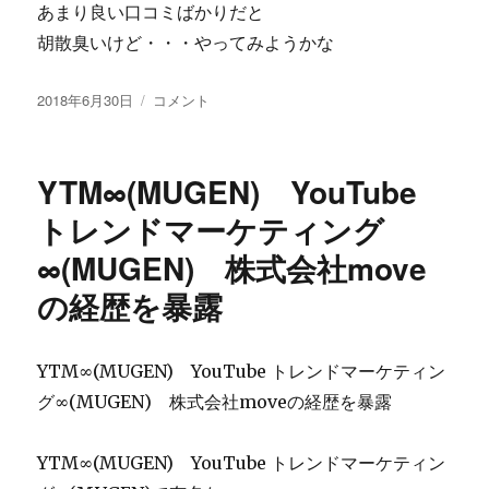
あまり良い口コミばかりだと
～
っ
胡散臭いけど・・・やってみようかな
て
効
投
株
2018年6月30日
コメント
果
稿
式
な
日:
会
し？
社
ク
YTM∞(MUGEN) YouTube
Ｃ
レ
Ｒ
トレンドマーケティング
ー
S
ム
∞(MUGEN) 株式会社move
の
は
大
無
の経歴を暴露
学
い
受
の？
験
に
YTM∞(MUGEN) YouTube トレンドマーケティン
用
勉
グ∞(MUGEN) 株式会社moveの経歴を暴露
強
ギ
YTM∞(MUGEN) YouTube トレンドマーケティン
ラ
イ