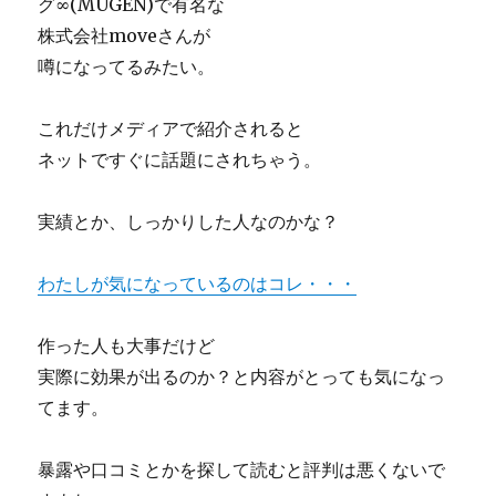
グ∞(MUGEN)で有名な
で
株式会社moveさんが
も
噂になってるみたい。
９
０
日
これだけメディアで紹介されると
間
ネットですぐに話題にされちゃう。
で
学
年
実績とか、しっかりした人なのかな？
ト
ッ
プ
わたしが気になっているのはコレ・・・
２
０
作った人も大事だけど
に
入
実際に効果が出るのか？と内容がとっても気になっ
る
てます。
下
克
上
暴露や口コミとかを探して読むと評判は悪くないで
勉