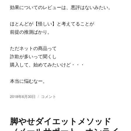
効果についてのレビューは、悪評はないみたい。
ほとんどが【怪しい】と考えてることが
前提の推測ばかり。
ただネットの商品って
詐欺が多いって聞くし
購入して、始めてみたいけど・・・
本当に悩むなー。
投
橋
2018年6月30日
コメント
稿
本
日:
卓
也
脚やせダイエットメソッド
の
整