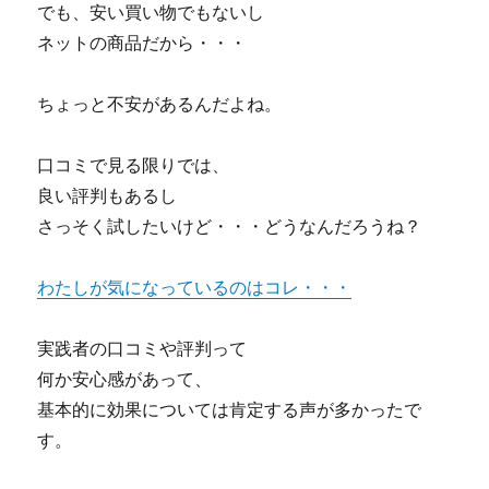
でも、安い買い物でもないし
定
ネットの商品だから・・・
術
】
～
ちょっと不安があるんだよね。
満
足
の
口コミで見る限りでは、
い
良い評判もあるし
く
さっそく試したいけど・・・どうなんだろうね？
内
定
を
わたしが気になっているのはコレ・・・
取
り
た
実践者の口コミや評判って
い
何か安心感があって、
学
基本的に効果については肯定する声が多かったで
生
の
す。
方
へ