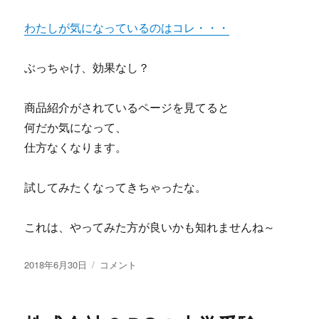
ツ
弟
わたしが気になっているのはコレ・・・
で
の
す
『モ
っ
ー
ぶっちゃけ、効果なし？
て
ニ
効
ン
果
グ
商品紹介がされているページを見てると
な
フ
何だか気になって、
し？
ァ
仕方なくなります。
暴
ッ
露
カ
ブ
ー』
試してみたくなってきちゃったな。
ロ
株
グ
式
に
会
これは、やってみた方が良いかも知れませんね～
社
MELLIDION
投
株
2018年6月30日
コメント
の
稿
式
ク
日:
会
レ
社
ー