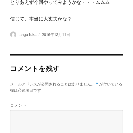
とりあえず今回やってみようかな・・・ムムム
信じて、本当に大丈夫かな？
投
投
ango-tuka
2016年12月11日
稿
稿
者
日:
コメントを残す
メールアドレスが公開されることはありません。
*
が付いている
欄は必須項目です
コメント