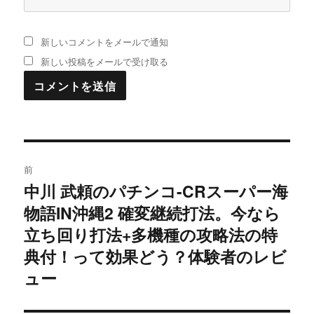
新しいコメントをメールで通知
新しい投稿をメールで受け取る
投
前
稿
中川 武頼のパチンコ-CRスーパー海
過
物語IN沖縄2 確変継続打法。今なら
去
ナ
の
立ち回り打法+多機種の攻略法の特
ビ
投
典付！って効果どう？体験者のレビ
稿:
ゲ
ュー
ー