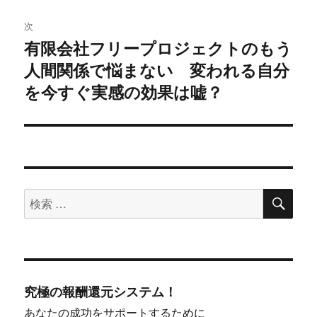
シ
次
有限会社フリープロジェクトのもう
ョ
次
人間関係で悩まない 変われる自分
の
ン
投
を今すぐ実感の効果は嘘？
稿:
検
検
索
索
対
象:
究極の報酬還元システム！
あなたの成功をサポートするために