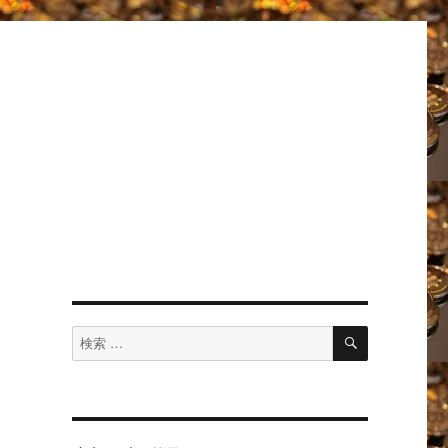
ウ
検
検
索
索
対
象: