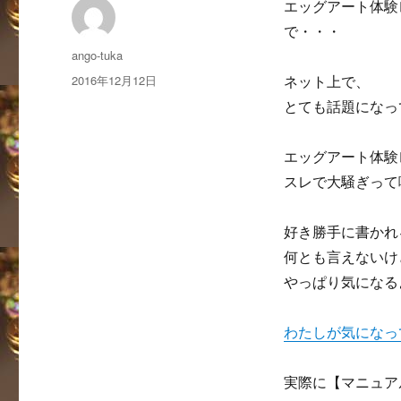
エッグアート体験
で・・・
投
ango-tuka
稿
投
2016年12月12日
ネット上で、
者
稿
とても話題になっ
日:
エッグアート体験
スレで大騒ぎって
好き勝手に書かれ
何とも言えないけ
やっぱり気になる
わたしが気になっ
実際に【マニュア