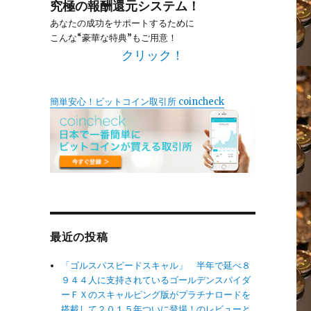
究極の報酬還元システム！
あなたの成功をサポートするために
こんな“豪華な特典”もご用意！
クリック！
簡単安心！ビットコイン取引所 coincheck
最近の投稿
「ゴルスパスピードスキャル」 半年で延べ８
９４４人に支持されているゴールデンスパイダ
ーＦＸのスキャルピング版がプラチナロードを
搭載して２０１５年ついに登場！のレビューと