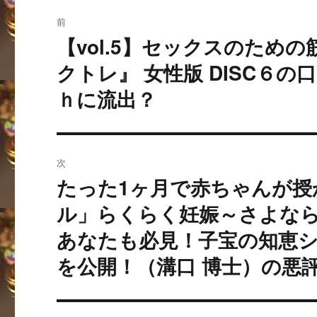
投
前
稿
【vol.5】セックスのための
過
去
ナ
クトレ』 女性版 DISC６
の
ｈに流出？
ビ
投
稿:
ゲ
ー
次
たった1ヶ月で赤ちゃんが授
シ
次
の
ル」らくらく妊娠～さよな
ョ
投
あなたも必見！子宝の知恵
ン
稿:
を公開！（溝口 博士）の悪