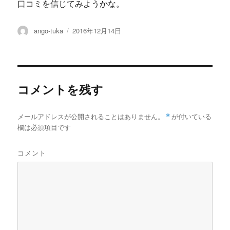
口コミを信じてみようかな。
投
投
ango-tuka
2016年12月14日
稿
稿
者
日:
コメントを残す
メールアドレスが公開されることはありません。
*
が付いている
欄は必須項目です
コメント