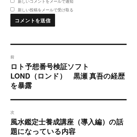
新しいコメントをメールで通知
新しい投稿をメールで受け取る
投
前
稿
ロト予想番号検証ソフト
過
LOND（ロンド） 黒瀬 真吾の経歴
去
ナ
の
を暴露
ビ
投
稿:
ゲ
次
ー
風水鑑定士養成講座（導入編）の話
次
シ
題になっている内容
の