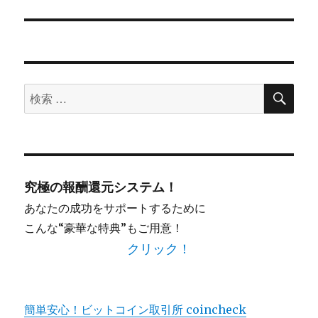
投
ョ
稿:
ン
検
検
索
索
対
象:
究極の報酬還元システム！
あなたの成功をサポートするために
こんな“豪華な特典”もご用意！
クリック！
簡単安心！ビットコイン取引所 coincheck