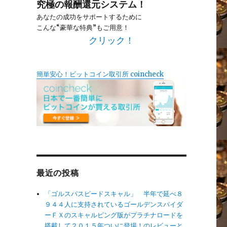
究極の報酬還元システム！
あなたの成功をサポートするために
こんな“豪華な特典”もご用意！
クリック！
簡単安心！ビットコイン取引所 coincheck
最近の投稿
「ゴルスパスピードスキャル」 半年で延べ８
９４４人に支持されているゴールデンスパイダ
ーＦＸのスキャルピング版がプラチナロードを
搭載して２０１５年ついに登場！のレビューと