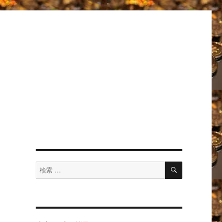
検
検
索
索
対
象: