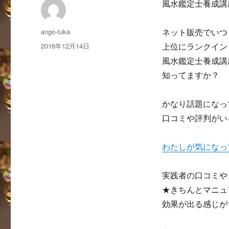
風水鑑定士養成講
投
ango-tuka
ネット販売でいつ
稿
投
2016年12月14日
上位にランクイン
者
稿
風水鑑定士養成講
日:
知ってますか？
かなり話題になっ
口コミや評判がい
わたしが気になっ
実践者の口コミや
★きちんとマニュ
効果が出る感じが