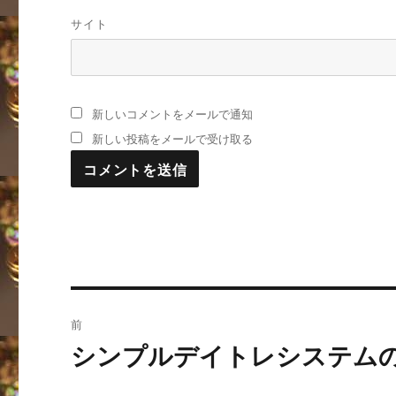
サイト
新しいコメントをメールで通知
新しい投稿をメールで受け取る
投
前
稿
シンプルデイトレシステム
過
去
ナ