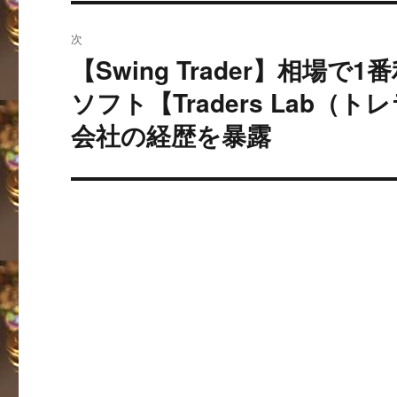
の
ビ
投
次
稿:
ゲ
【Swing Trader】相
次
の
ー
ソフト【Traders Lab
投
会社の経歴を暴露
シ
稿:
ョ
ン