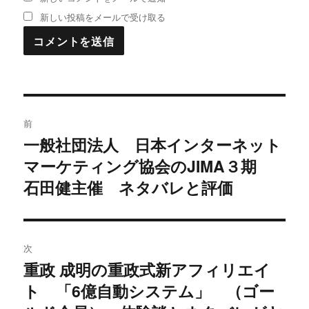
新しい投稿をメールで受け取る
投
前
稿
一般社団法人 日本インターネット
過
マーケティング協会のJIMA３期
去
ナ
の
石田健主催 ネタバレと評価
ビ
投
稿:
ゲ
次
ー
重政 成明の重政式新アフィリエイ
次
シ
ト 「6億自動システム」 （ゴー
の
投