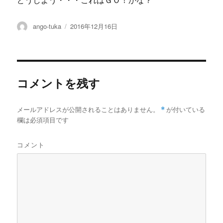
どうしよう・・・これはＧＯ！かな？
投
投
ango-tuka
2016年12月16日
稿
稿
者
日:
コメントを残す
メールアドレスが公開されることはありません。
*
が付いている
欄は必須項目です
コメント