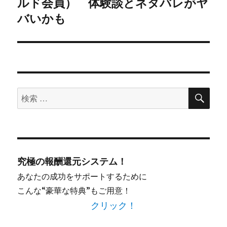
ルド会員） 体験談とネタバレがヤ
ョ
稿:
バいかも
ン
検
検
索
索
対
象:
究極の報酬還元システム！
あなたの成功をサポートするために
こんな“豪華な特典”もご用意！
クリック！