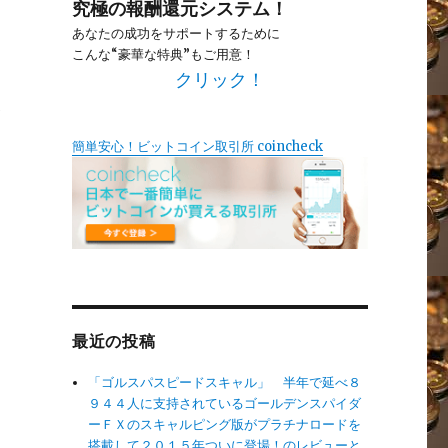
究極の報酬還元システム！
あなたの成功をサポートするために
こんな“豪華な特典”もご用意！
クリック！
ポ
簡単安心！ビットコイン取引所 coincheck
最近の投稿
「ゴルスパスピードスキャル」 半年で延べ８
９４４人に支持されているゴールデンスパイダ
ーＦＸのスキャルピング版がプラチナロードを
搭載して２０１５年ついに登場！のレビューと