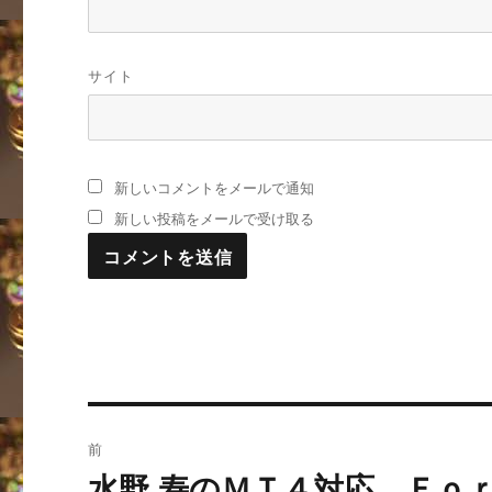
サイト
新しいコメントをメールで通知
新しい投稿をメールで受け取る
投
前
稿
水野 寿のＭＴ４対応 Ｆ
過