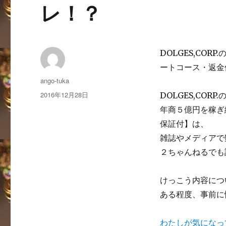
レ！？
DOLGES,CO
ートコース・返金
投
ango-tuka
稿
投
2016年12月28日
DOLGES,CORP.
者
稿
年商５億円を稼ぎ
日:
保証付】は、
雑誌やメディアで
２ちゃんねるでも
けっこう内容につ
ある程度、事前に
わたしが気になっ