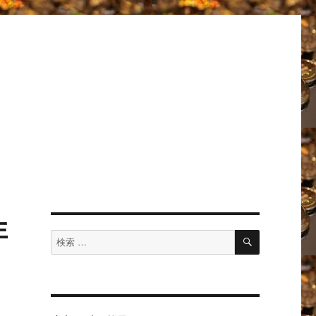
非
検
検
索
索
対
象: