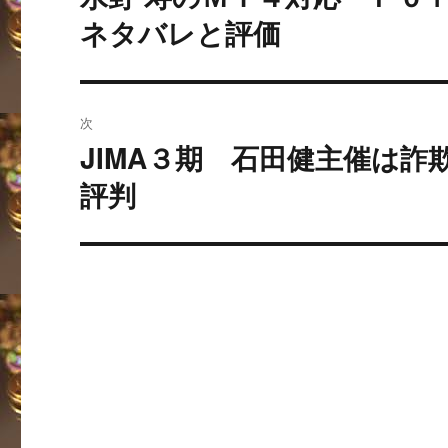
去
ナ
ネタバレと評価
の
ビ
投
稿:
ゲ
次
ー
JIMA３期 石田健主催は
次
の
評判
シ
投
ョ
稿:
ン