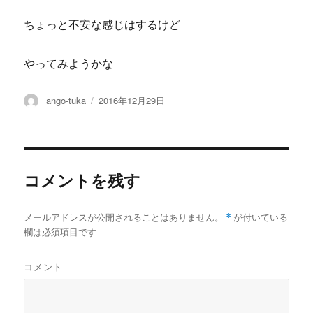
ちょっと不安な感じはするけど
やってみようかな
投
投
ango-tuka
2016年12月29日
稿
稿
者
日:
コメントを残す
メールアドレスが公開されることはありません。
*
が付いている
欄は必須項目です
コメント