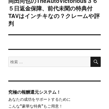
岡田尚也のTheAutoVictorious３６
次
ー
５日返金保障、前代未聞の特典付
の
シ
投
TAVはインチキなの？クレームや評
稿:
判
ョ
ン
検
検
索
索
対
象:
究極の報酬還元システム！
あなたの成功をサポートするために
こんな“豪華な特典”もご用意！