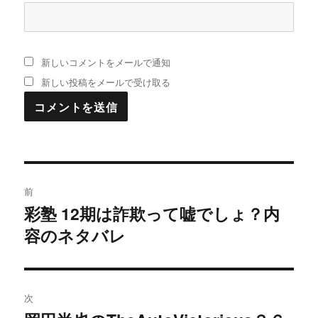
新しいコメントをメールで通知
新しい投稿をメールで受け取る
投
前
稿
彩塾 12期は詐欺って嘘でしょ？内
過
容のネタバレ
去
ナ
の
ビ
投
稿:
ゲ
次