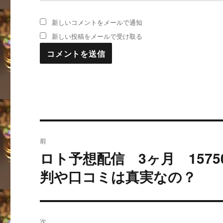
新しいコメントをメールで通知
新しい投稿をメールで受け取る
投
前
稿
ロト予想配信 3ヶ月 157
過
去
ナ
判や口コミは真実なの？
の
ビ
投
稿:
ゲ
次