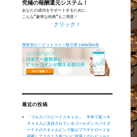
究極の報酬還元システム！
あなたの成功をサポートするために
こんな“豪華な特典”もご用意！
クリック！
簡単安心！ビットコイン取引所 coincheck
最近の投稿
「ゴルスパスピードスキャル」 半年で延べ８
９４４人に支持されているゴールデンスパイダ
ーＦＸのスキャルピング版がプラチナロードを
搭載して２０１５年ついに登場！のレビューと