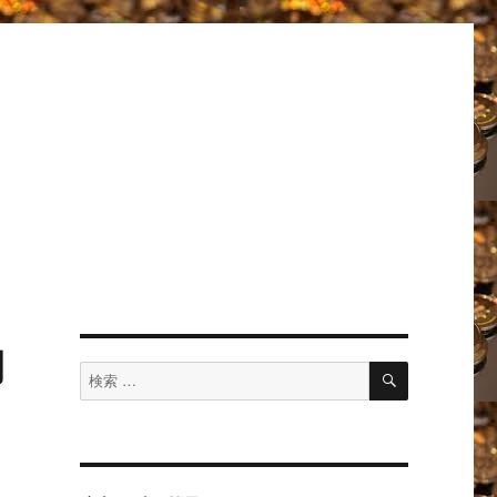
内
検
検
索
索
対
象: