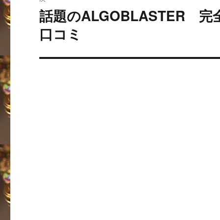
ー
話題のALGOBLASTER
次
の
口コミ
シ
投
ョ
稿:
ン