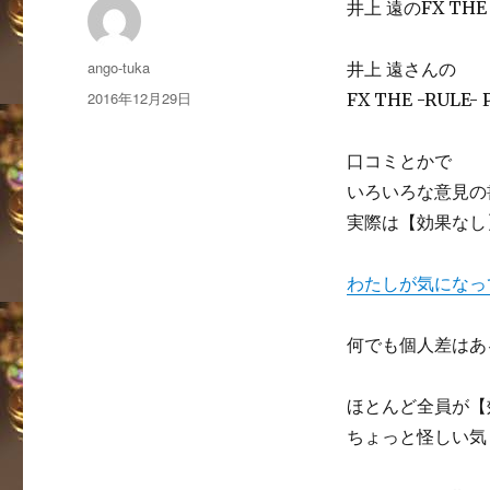
井上 遠のFX THE
投
ango-tuka
井上 遠さんの
稿
投
2016年12月29日
FX THE -RUL
者
稿
日:
口コミとかで
いろいろな意見の
実際は【効果なし
わたしが気になっ
何でも個人差はあ
ほとんど全員が【
ちょっと怪しい気