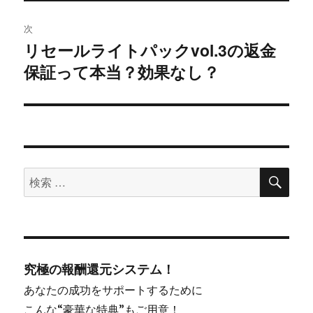
ー
次
シ
リセールライトパックvol.3の返金
次
保証って本当？効果なし？
ョ
の
投
ン
稿:
検
検
索
索
対
象:
究極の報酬還元システム！
あなたの成功をサポートするために
こんな“豪華な特典”もご用意！