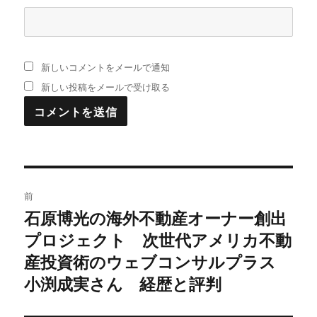
新しいコメントをメールで通知
新しい投稿をメールで受け取る
投
前
稿
石原博光の海外不動産オーナー創出
過
プロジェクト 次世代アメリカ不動
去
ナ
の
産投資術のウェブコンサルプラス
ビ
投
小渕成実さん 経歴と評判
稿:
ゲ