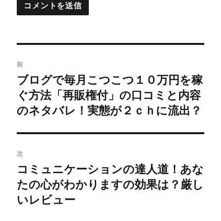
投
前
稿
ブログで毎月こつこつ１０万円を稼
過
ぐ方法「再販権付」の口コミと内容
去
ナ
の
のネタバレ！実態が２ｃｈに流出？
ビ
投
稿:
ゲ
次
ー
コミュニケーションの達人道！あな
次
シ
たの心がわかりますの効果は？厳し
の
投
いレビュー
ョ
稿:
ン