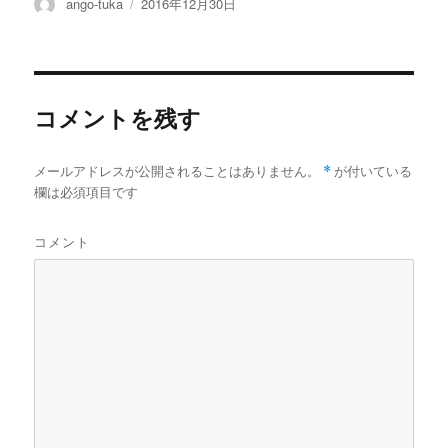
投
投
ango-tuka
2016年12月30日
稿
稿
者
日:
コメントを残す
メールアドレスが公開されることはありません。
*
が付いている
欄は必須項目です
コメント