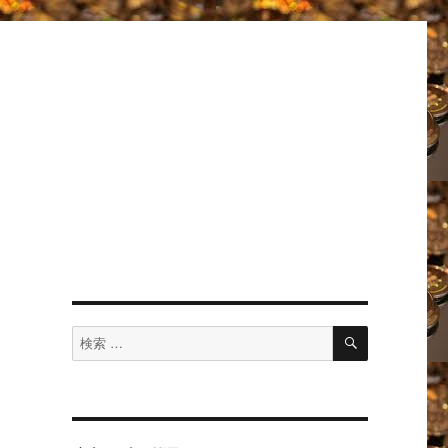
検
検
索
索
対
象: