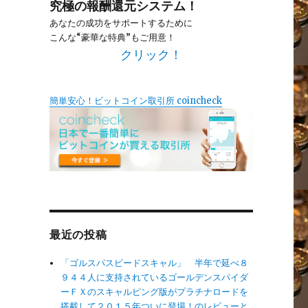
究極の報酬還元システム！
あなたの成功をサポートするために
こんな“豪華な特典”もご用意！
クリック！
簡単安心！ビットコイン取引所 coincheck
最近の投稿
「ゴルスパスピードスキャル」 半年で延べ８
９４４人に支持されているゴールデンスパイダ
ーＦＸのスキャルピング版がプラチナロードを
搭載して２０１５年ついに登場！のレビューと