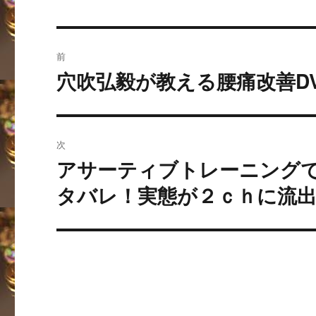
投
前
稿
穴吹弘毅が教える腰痛改善D
過
去
ナ
の
ビ
投
次
稿:
ゲ
アサーティブトレーニング
次
の
ー
タバレ！実態が２ｃｈに流
投
シ
稿:
ョ
ン