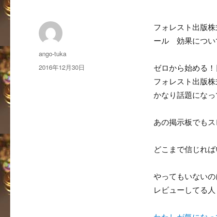
フォレスト出版株
ール 効果につい
投
ango-tuka
稿
投
2016年12月30日
ゼロから始める！
者
稿
フォレスト出版株
日:
かなり話題になっ
あの掲示板でもス
どこまで信じれば
やってもいないの
レビューしてる人