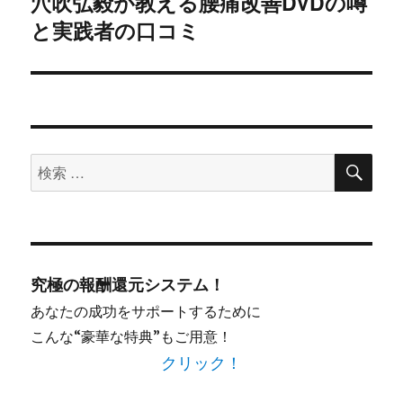
穴吹弘毅が教える腰痛改善DVDの噂
次
ー
と実践者の口コミ
の
シ
投
稿:
ョ
ン
検
検
索
索
対
象:
究極の報酬還元システム！
あなたの成功をサポートするために
こんな“豪華な特典”もご用意！
クリック！