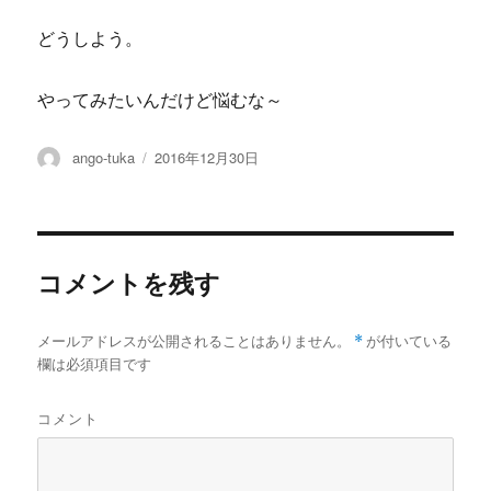
どうしよう。
やってみたいんだけど悩むな～
投
投
ango-tuka
2016年12月30日
稿
稿
者
日:
コメントを残す
メールアドレスが公開されることはありません。
*
が付いている
欄は必須項目です
コメント