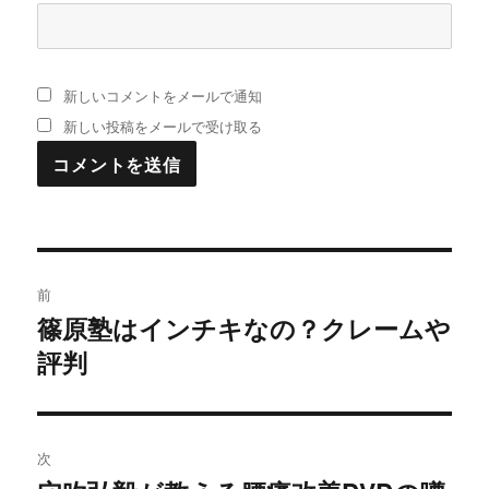
新しいコメントをメールで通知
新しい投稿をメールで受け取る
投
前
稿
篠原塾はインチキなの？クレームや
過
評判
去
ナ
の
ビ
投
稿:
ゲ
次