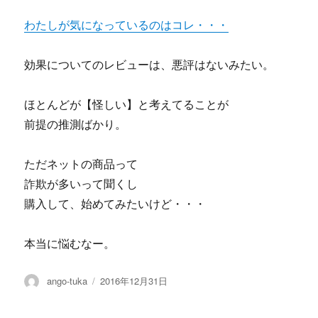
わたしが気になっているのはコレ・・・
効果についてのレビューは、悪評はないみたい。
ほとんどが【怪しい】と考えてることが
前提の推測ばかり。
ただネットの商品って
詐欺が多いって聞くし
購入して、始めてみたいけど・・・
本当に悩むなー。
投
投
ango-tuka
2016年12月31日
稿
稿
者
日: