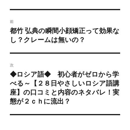
投
前
稿
都竹 弘典の瞬間小顔矯正って効果な
過
し？クレームは無いの？
去
ナ
の
ビ
投
稿:
ゲ
次
◆ロシア語◆ 初心者がゼロから学
次
ー
べる～【２８日やさしいロシア語講
の
シ
投
座】の口コミと内容のネタバレ！実
稿:
態が２ｃｈに流出？
ョ
ン