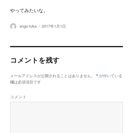
やってみたいな。
投
投
ango-tuka
2017年1月1日
稿
稿
者
日:
コメントを残す
メールアドレスが公開されることはありません。
*
が付いている
欄は必須項目です
コメント