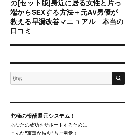
の[セット版]身近に居る女性と片っ
の
投
端からSEXする方法＋元AV男優が
ョ
稿:
教える早漏改善マニュアル 本当の
ン
口コミ
検
検
索
索
対
象:
究極の報酬還元システム！
あなたの成功をサポートするために
こんな“豪華な特典”もご用意！