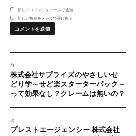
新しいコメントをメールで通知
新しい投稿をメールで受け取る
投
前
稿
株式会社サプライズのやさしいせ
過
どり学～せど楽スターターパック～
去
ナ
の
って効果なし？クレームは無いの？
ビ
投
稿:
ゲ
次
ー
プレストエージェンシー 株式会社
次
シ