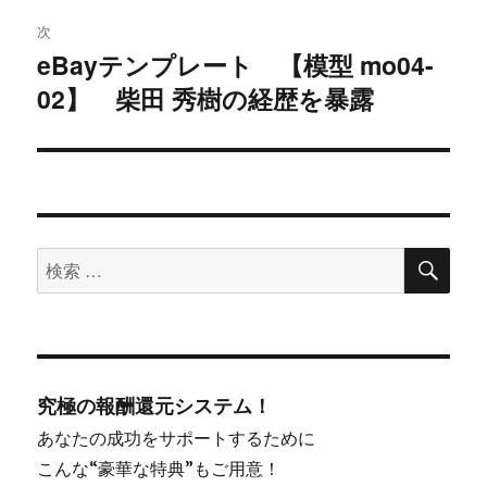
次
ン
eBayテンプレート 【模型 mo04-
次
02】 柴田 秀樹の経歴を暴露
の
投
稿:
検
検
索
索
対
象:
究極の報酬還元システム！
あなたの成功をサポートするために
こんな“豪華な特典”もご用意！