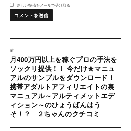
新しい投稿をメールで受け取る
投
前
稿
月400万円以上を稼ぐプロの手法を
過
ソックリ提供！！ 今だけ★マニュ
去
ナ
の
アルのサンプルをダウンロード！
ビ
投
携帯アダルトアフィリエイトの裏
稿:
ゲ
マニュアル～アルティメットエデ
ィション～のひょうばんはう
ー
そ！？ ２ちゃんのクチコミ
シ
ョ