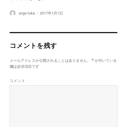
投
投
ango-tuka
2017年1月1日
稿
稿
者
日:
コメントを残す
メールアドレスが公開されることはありません。
*
が付いている
欄は必須項目です
コメント