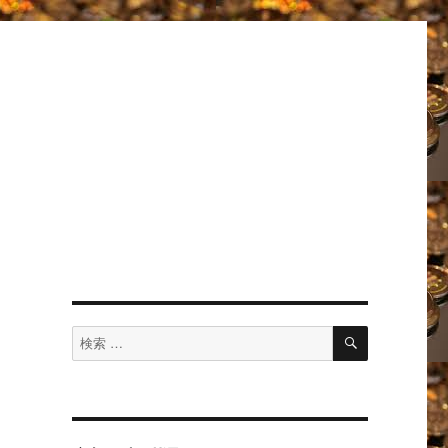
検
検
索
索
対
象: