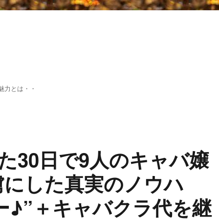
魅力とは・・
た30日で9人のキャバ嬢
も虜にした真実のノウハ
ー♪”＋キャバクラ代を継