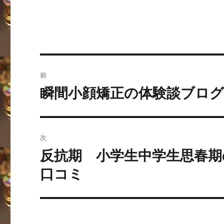
投
前
稿
瞬間小顔矯正の体験談ブロ
過
去
ナ
の
ビ
投
次
稿:
ゲ
反抗期 小学生中学生思春
次
の
ー
口コミ
投
シ
稿:
ョ