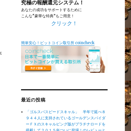
究極の報酬還元システム！
あなたの成功をサポートするために
こんな“豪華な特典”もご用意！
クリック！
簡単安心！ビットコイン取引所 coincheck
本
最近の投稿
「ゴルスパスピードスキャル」 半年で延べ８
９４４人に支持されているゴールデンスパイダ
ーＦＸのスキャルピング版がプラチナロードを
搭載して２０１５年ついに登場！のレビューと