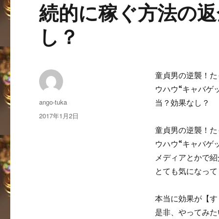
続的に稼ぐ方法の返
し？
童貞男の逆襲！た
ウハウ“キャバゲ
投
ango-tuka
当？効果なし？
稿
投
2017年1月2日
者
稿
童貞男の逆襲！た
日:
ウハウ“キャバゲ
メディアとかで紹
とても気になって
本当に効果が【す
是非、やってみた