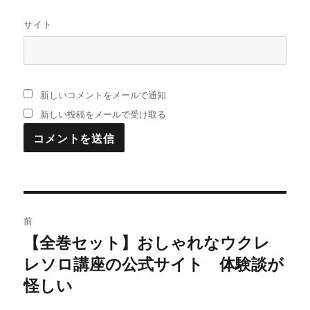
サイト
新しいコメントをメールで通知
新しい投稿をメールで受け取る
投
前
稿
【全巻セット】おしゃれなウクレ
過
レソロ講座の公式サイト 体験談が
去
ナ
の
怪しい
ビ
投