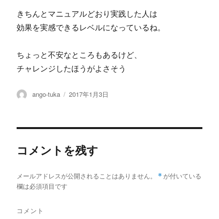
きちんとマニュアルどおり実践した人は
効果を実感できるレベルになっているね。
ちょっと不安なところもあるけど、
チャレンジしたほうがよさそう
投
投
ango-tuka
2017年1月3日
稿
稿
者
日:
コメントを残す
メールアドレスが公開されることはありません。
*
が付いている
欄は必須項目です
コメント