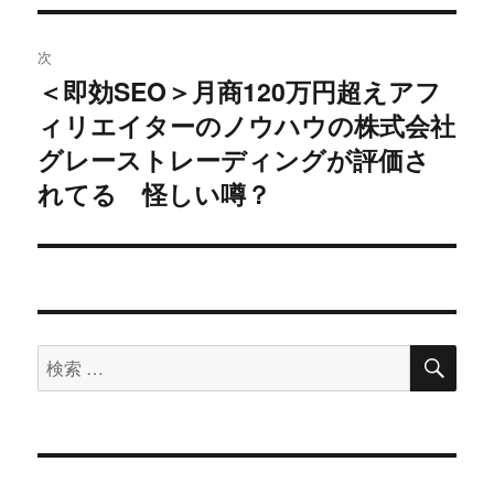
稿:
ゲ
次
ー
＜即効SEO＞月商120万円超えアフ
次
シ
ィリエイターのノウハウの株式会社
の
投
グレーストレーディングが評価さ
ョ
稿:
れてる 怪しい噂？
ン
検
検
索
索
対
象: