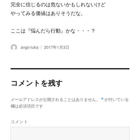
完全に信じるのは危ないかもしれないけど
やってみる価値はありそうだな。
ここは『悩んだら行動』かな・・・？
投
投
ango-tuka
2017年1月3日
稿
稿
者
日:
コメントを残す
メールアドレスが公開されることはありません。
*
が付いている
欄は必須項目です
コメント