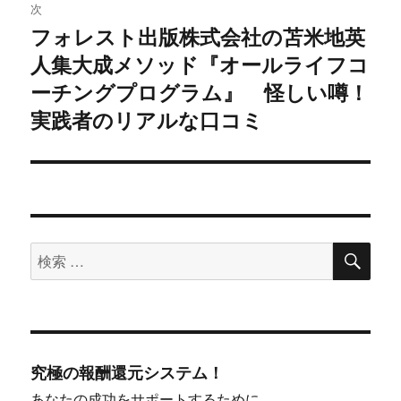
次
ー
フォレスト出版株式会社の苫米地英
次
シ
人集大成メソッド『オールライフコ
の
投
ーチングプログラム』 怪しい噂！
ョ
稿:
実践者のリアルな口コミ
ン
検
検
索
索
対
象:
究極の報酬還元システム！
あなたの成功をサポートするために