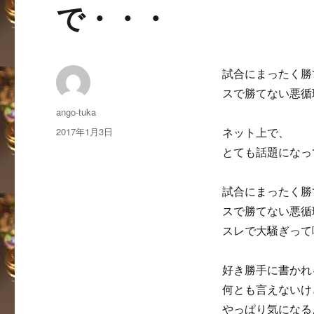
で・・・
試合にまったく勝
スで勝てない悪循
投
ango-tuka
稿
投
2017年1月3日
ネット上で、
者
稿
とても話題になっ
日:
試合にまったく勝
スで勝てない悪循
スレで大騒ぎって
好き勝手に書かれ
何とも言えないけ
やっぱり気になる