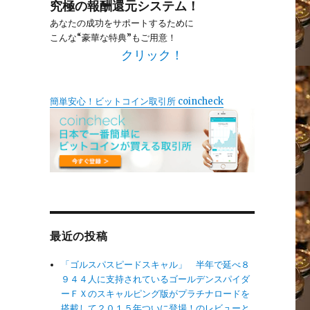
究極の報酬還元システム！
あなたの成功をサポートするために
こんな“豪華な特典”もご用意！
クリック！
簡単安心！ビットコイン取引所 coincheck
最近の投稿
「ゴルスパスピードスキャル」 半年で延べ８
９４４人に支持されているゴールデンスパイダ
ーＦＸのスキャルピング版がプラチナロードを
搭載して２０１５年ついに登場！のレビューと