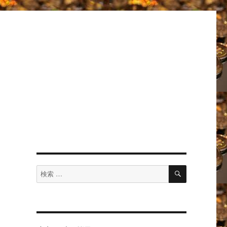
ン
検
検
索
て
索
対
象: