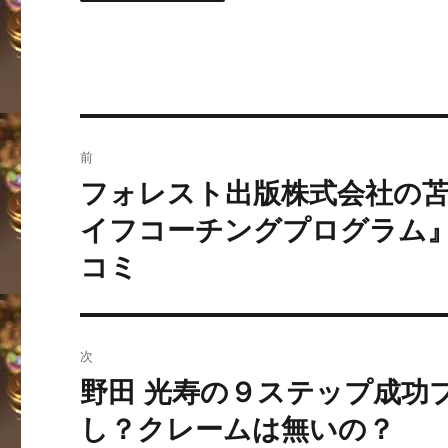
投
前
稿
フォレスト出版株式会社の
過
去
ナ
イフコーチングプログラム
の
コミ
ビ
投
稿:
ゲ
ー
次
野田 光寿の９ステップ成功
シ
次
の
し？クレームは無いの？
ョ
投