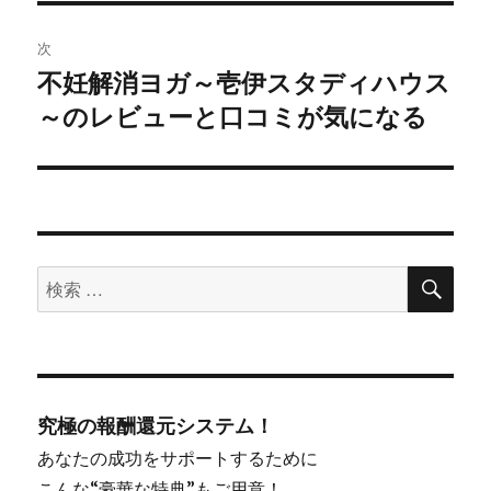
シ
次
不妊解消ヨガ～壱伊スタディハウス
ョ
次
～のレビューと口コミが気になる
の
ン
投
稿:
検
検
索
索
対
象:
究極の報酬還元システム！
あなたの成功をサポートするために
こんな“豪華な特典”もご用意！