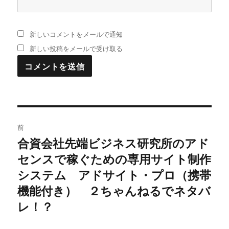
新しいコメントをメールで通知
新しい投稿をメールで受け取る
投
前
稿
合資会社先端ビジネス研究所のアド
過
センスで稼ぐための専用サイト制作
去
ナ
の
システム アドサイト・プロ（携帯
ビ
投
機能付き） ２ちゃんねるでネタバ
稿:
ゲ
レ！？
ー