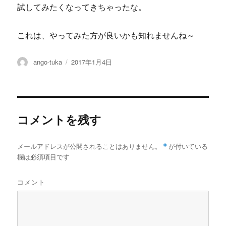
試してみたくなってきちゃったな。
これは、やってみた方が良いかも知れませんね～
投
投
ango-tuka
2017年1月4日
稿
稿
者
日:
コメントを残す
メールアドレスが公開されることはありません。
*
が付いている
欄は必須項目です
コメント