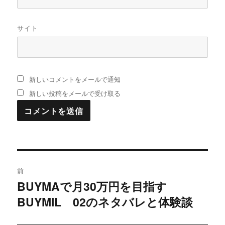
サイト
新しいコメントをメールで通知
新しい投稿をメールで受け取る
投
前
稿
BUYMAで月30万円を目指す
過
BUYMIL 02のネタバレと体験談
去
ナ
の
ビ