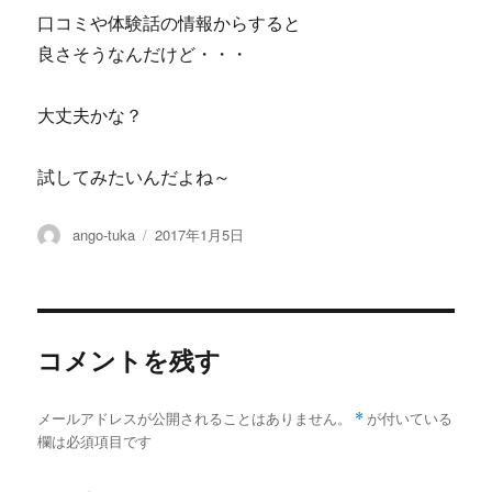
口コミや体験話の情報からすると
良さそうなんだけど・・・
大丈夫かな？
試してみたいんだよね～
投
投
ango-tuka
2017年1月5日
稿
稿
者
日:
コメントを残す
メールアドレスが公開されることはありません。
*
が付いている
欄は必須項目です