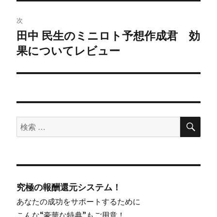
投
稿:
ゲ
次
田中 民生のミニロト予想作成君 効
次
ー
果についてレビュー
の
シ
投
稿:
ョ
ン
検
検
索
索
対
象:
究極の報酬還元システム！
あなたの成功をサポートするために
こんな“豪華な特典”もご用意！