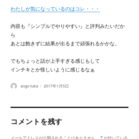
わたしが気になっているのはコレ・・・
内容も『シンプルでやりやすい』と評判みたいだか
ら
あとは飽きずに結果が出るまで頑張れるかかな。
でもちょっと話が上手すぎる感じもして
インチキとか怪しいように感じるなぁ
投
投
ango-tuka
2017年1月5日
稿
稿
者
日:
コメントを残す
メールアドレスが公開されることはありません。
*
が付いている