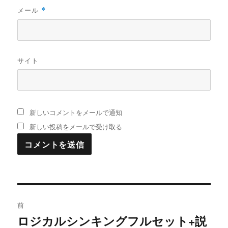
メール
*
サイト
新しいコメントをメールで通知
新しい投稿をメールで受け取る
投
前
稿
ロジカルシンキングフルセット+説
過