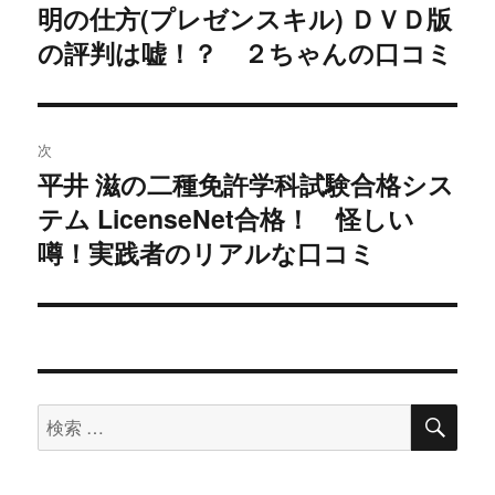
明の仕方(プレゼンスキル) ＤＶＤ版
去
ナ
の
の評判は嘘！？ ２ちゃんの口コミ
ビ
投
稿:
ゲ
次
ー
平井 滋の二種免許学科試験合格シス
次
シ
テム LicenseNet合格！ 怪しい
の
投
噂！実践者のリアルな口コミ
ョ
稿:
ン
検
検
索
索
対