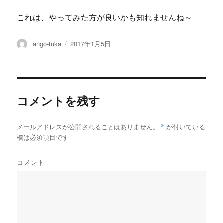
これは、やってみた方が良いかも知れませんね～
投
投
ango-tuka
2017年1月5日
稿
稿
者
日:
コメントを残す
メールアドレスが公開されることはありません。
*
が付いている
欄は必須項目です
コメント