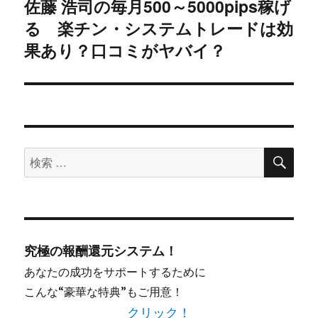
佐藤 浩司の毎月500～5000pips稼げ
次
る 楽チン・システムトレードは効
ョ
の
投
果あり？口コミがヤバイ？
ン
稿:
検
検
索
索
対
象:
究極の報酬還元システム！
あなたの成功をサポートするために
こんな“豪華な特典”もご用意！
クリック！