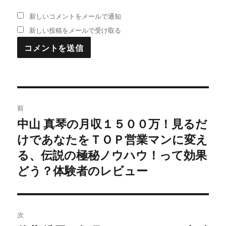
新しいコメントをメールで通知
新しい投稿をメールで受け取る
投
前
稿
中山 真琴の月収１５００万！見るだ
過
けであなたをＴＯＰ営業マンに変え
去
ナ
の
る、伝説の極秘ノウハウ！って効果
ビ
投
どう？体験者のレビュー
稿:
ゲ
ー
次
シ