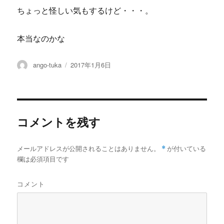
ちょっと怪しい気もするけど・・・。
本当なのかな
投
投
ango-tuka
2017年1月6日
稿
稿
者
日:
コメントを残す
メールアドレスが公開されることはありません。
*
が付いている
欄は必須項目です
コメント