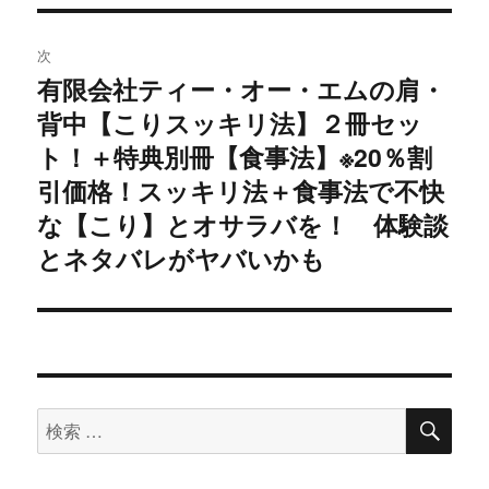
シ
次
有限会社ティー・オー・エムの肩・
ョ
次
背中【こりスッキリ法】２冊セッ
の
ン
投
ト！＋特典別冊【食事法】※20％割
稿:
引価格！スッキリ法＋食事法で不快
な【こり】とオサラバを！ 体験談
とネタバレがヤバいかも
検
検
索
索
対