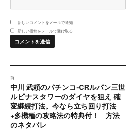
新しいコメントをメールで通知
新しい投稿をメールで受け取る
投
前
稿
中川 武頼のパチンコ-CRルパン三世
過
ルピナスタワーのダイヤを狙え 確
去
ナ
の
変継続打法。今なら立ち回り打法
ビ
投
+多機種の攻略法の特典付！ 方法
稿:
ゲ
のネタバレ
ー