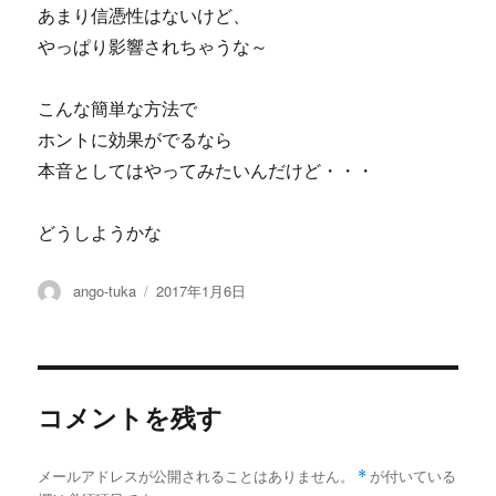
あまり信憑性はないけど、
やっぱり影響されちゃうな～
こんな簡単な方法で
ホントに効果がでるなら
本音としてはやってみたいんだけど・・・
どうしようかな
投
投
ango-tuka
2017年1月6日
稿
稿
者
日:
コメントを残す
メールアドレスが公開されることはありません。
*
が付いている