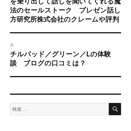
を乗り出して話しを聞いてくれる魔
ナ
の
法のセールストーク プレゼン話し
ビ
投
方研究所株式会社のクレームや評判
稿:
ゲ
ー
次
シ
チルパッド／グリーン／Lの体験
次
談 ブログの口コミは？
ョ
の
投
ン
稿:
検
検
索
索
対