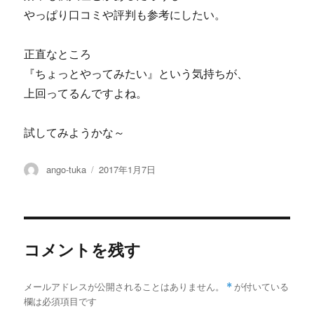
やっぱり口コミや評判も参考にしたい。
正直なところ
『ちょっとやってみたい』という気持ちが、
上回ってるんですよね。
試してみようかな～
投
投
ango-tuka
2017年1月7日
稿
稿
者
日:
コメントを残す
メールアドレスが公開されることはありません。
*
が付いている
欄は必須項目です