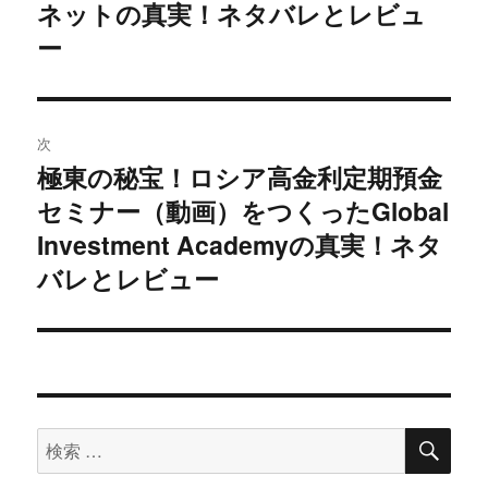
の
ネットの真実！ネタバレとレビュ
ビ
投
ー
稿:
ゲ
ー
次
シ
極東の秘宝！ロシア高金利定期預金
次
セミナー（動画）をつくったGlobal
ョ
の
投
Investment Academyの真実！ネタ
ン
稿:
バレとレビュー
検
検
索
索