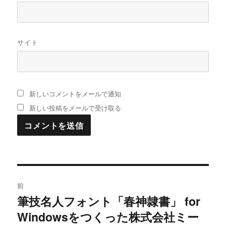
サイト
新しいコメントをメールで通知
新しい投稿をメールで受け取る
投
前
稿
筆技名人フォント「春神隷書」 for
過
Windowsをつくった株式会社ミー
去
ナ