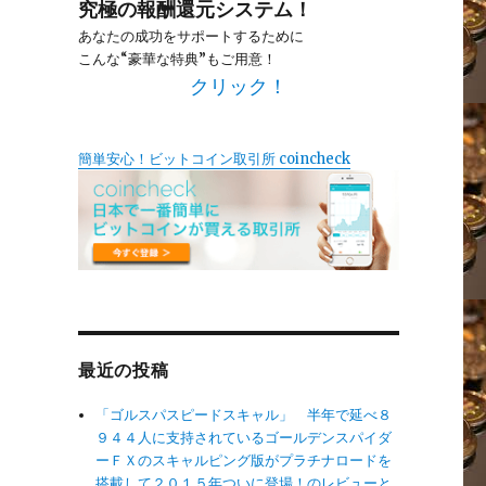
究極の報酬還元システム！
あなたの成功をサポートするために
こんな“豪華な特典”もご用意！
クリック！
簡単安心！ビットコイン取引所 coincheck
最近の投稿
「ゴルスパスピードスキャル」 半年で延べ８
９４４人に支持されているゴールデンスパイダ
ーＦＸのスキャルピング版がプラチナロードを
搭載して２０１５年ついに登場！のレビューと