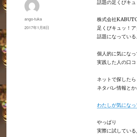
話題の足くびキュ
投
ango-tuka
株式会社KABUT
稿
投
2017年1月8日
足くびキュッ！ア
者
稿
話題になっている
日:
個人的に気になっ
実践した人の口コ
ネットで探したら
ネタバレ情報とか
わたしが気になっ
やっぱり
実際に試している