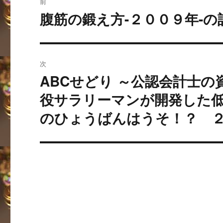
前
稿
腹筋の鍛え方-２００９年-
過
去
ナ
の
ビ
投
次
稿:
ゲ
ABCせどり ～公認会計士
次
の
ー
役サラリーマンが開発した低
投
のひょうばんはうそ！？ 
シ
稿:
ョ
ン