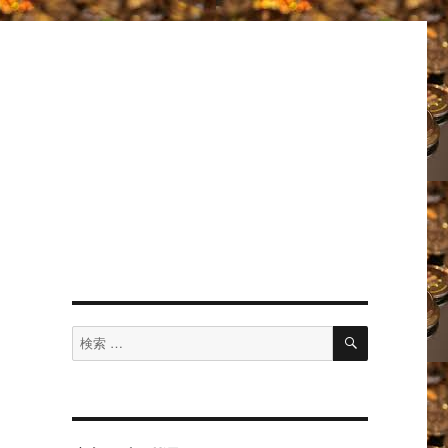
検
検
索
索
対
象: