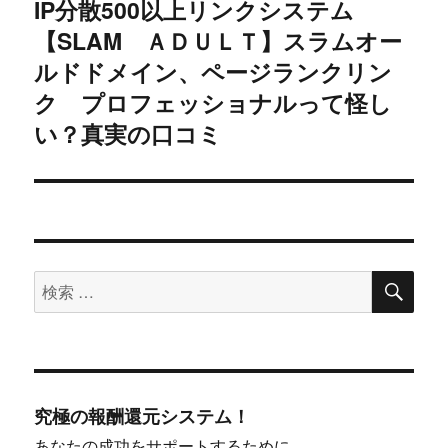
IP分散500以上リンクシステム
次
ー
【SLAM ＡＤＵＬＴ】スラムオー
の
シ
投
ルドドメイン、ページランクリン
稿:
ク プロフェッショナルって怪し
ョ
い？真実の口コミ
ン
検
検
索
索
対
象:
究極の報酬還元システム！
あなたの成功をサポートするために