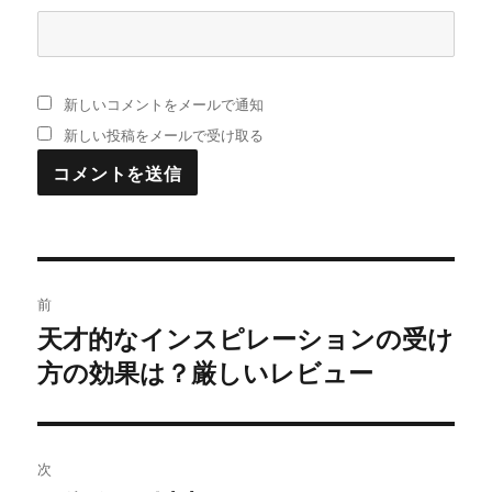
新しいコメントをメールで通知
新しい投稿をメールで受け取る
投
前
稿
天才的なインスピレーションの受け
過
方の効果は？厳しいレビュー
去
ナ
の
ビ
投
稿:
ゲ
次