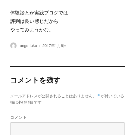
体験談とか実践ブログでは
評判は良い感じだから
やってみようかな。
投
投
ango-tuka
2017年1月8日
稿
稿
者
日:
コメントを残す
メールアドレスが公開されることはありません。
*
が付いている
欄は必須項目です
コメント