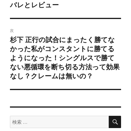
投
バレとレビュー
稿:
ゲ
ー
次
シ
杉下 正行の試合にまったく勝てな
次
かった私がコンスタントに勝てる
ョ
の
投
ようになった！シングルスで勝て
ン
稿:
ない悪循環を断ち切る方法って効果
なし？クレームは無いの？
検
検
索
索