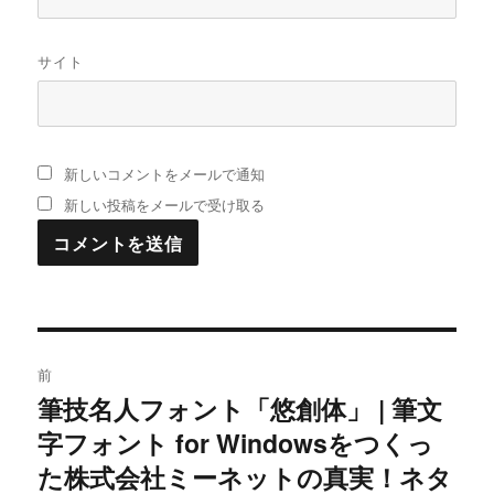
サイト
新しいコメントをメールで通知
新しい投稿をメールで受け取る
投
前
稿
筆技名人フォント「悠創体」 | 筆文
過
字フォント for Windowsをつくっ
去
ナ
の
た株式会社ミーネットの真実！ネタ
ビ