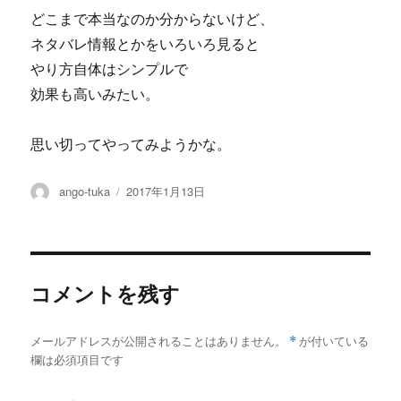
どこまで本当なのか分からないけど、
ネタバレ情報とかをいろいろ見ると
やり方自体はシンプルで
効果も高いみたい。
思い切ってやってみようかな。
投
投
ango-tuka
2017年1月13日
稿
稿
者
日:
コメントを残す
メールアドレスが公開されることはありません。
*
が付いている
欄は必須項目です