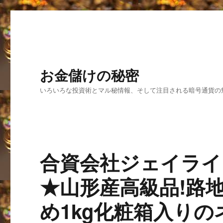
お金儲けの秘密
いろいろな投資術とマル秘情報、そして注目される暗号通貨の
合資会社ジェイライ
★山形産高級品!路
め1kg化粧箱入り