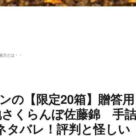
魅力とは・・
ンの【限定20箱】贈答用
地さくらんぼ佐藤錦 手
のネタバレ！評判と怪しい