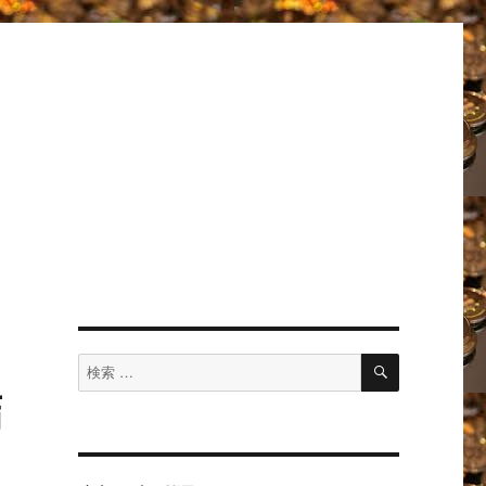
検
検
索
詰
索
対
象: