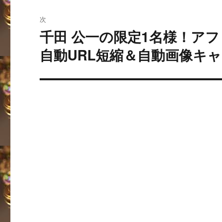
稿:
ゲ
次
ー
千田 公一の限定1名様！ア
次
の
自動URL短縮＆自動画像キ
シ
投
ョ
稿:
ン