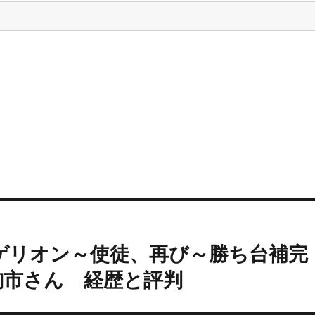
ゲリオン～使徒、再び～勝ち台補完
絢市さん 経歴と評判