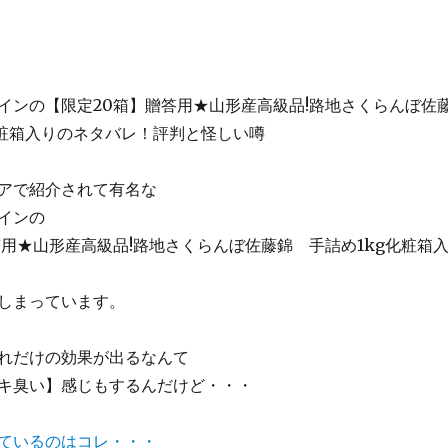
インの【限定20箱】贈答用★山形産高級品!路地さくらんぼ佐
化粧箱入りのネタバレ！評判と怪しい噂
アで紹介されて有名な
インの
答用★山形産高級品!路地さくらんぼ佐藤錦 手詰め1kg化粧箱
しまっています。
れだけの効果が出るなんて
キ臭い】感じもするんだけど・・・
ているのはコレ・・・