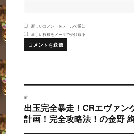
新しいコメントをメールで通知
新しい投稿をメールで受け取る
投
前
稿
出玉完全暴走！CRエヴァン
過
去
ナ
計画！完全攻略法！の金野 
の
ビ
投