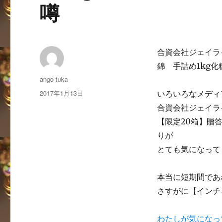
噂
合資会社ジェイラ
錦 手詰め1kg
投
ango-tuka
稿
投
2017年1月13日
いろいろなメディ
者
稿
合資会社ジェイラ
日:
【限定20箱】贈
りが
とても気になって
本当に短期間であ
さすがに【インチ
わたしが気になっ