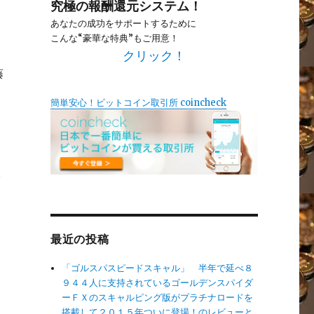
究極の報酬還元システム！
あなたの成功をサポートするために
こんな“豪華な特典”もご用意！
クリック！
藤
簡単安心！ビットコイン取引所 coincheck
入
最近の投稿
「ゴルスパスピードスキャル」 半年で延べ８
９４４人に支持されているゴールデンスパイダ
ーＦＸのスキャルピング版がプラチナロードを
搭載して２０１５年ついに登場！のレビューと