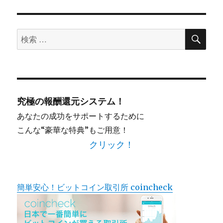
検
検
索
索
対
象:
究極の報酬還元システム！
あなたの成功をサポートするために
こんな“豪華な特典”もご用意！
クリック！
簡単安心！ビットコイン取引所 coincheck