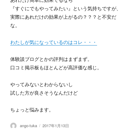
あれだけ簡単に効果でるなら
『すぐにでもやってみたい』という気持ちですが、
実際にあれだけの効果が上がるの？？？と不安だ
な。
わたしが気になっているのはコレ・・・
体験談ブログとかの評判はまずまず。
口コミ掲示板もほとんどが高評価な感じ。
やってみないとわからないし
試した方が良さそうなんだけど
ちょっと悩みます。
投
投
ango-tuka
2017年1月13日
稿
稿