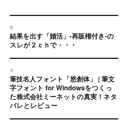
投
前
稿
結果を出す「婚活」-再販権付き-の
過
スレが２ｃｈで・・・
去
ナ
の
ビ
投
稿:
ゲ
次
筆技名人フォント「悠創体」 | 筆文
次
ー
字フォント for Windowsをつくっ
の
シ
投
た株式会社ミーネットの真実！ネタ
稿:
バレとレビュー
ョ
ン