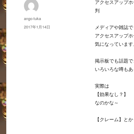
アクセスアップホ
判
投
ango-tuka
稿
投
2017年1月14日
メディアや雑誌で
者
稿
アクセスアップホー
日:
気になっています
掲示板でも話題で
いろいろな噂もあ
実際は
【効果なし？】
なのかな～
【クレーム】とか