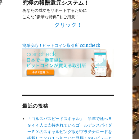
評
究極の報酬還元システム！
あなたの成功をサポートするために
こんな“豪華な特典”もご用意！
クリック！
簡単安心！ビットコイン取引所 coincheck
最近の投稿
「ゴルスパスピードスキャル」 半年で延べ８
９４４人に支持されているゴールデンスパイダ
ーＦＸのスキャルピング版がプラチナロードを
搭載して２０１５年ついに登場！のレビューと