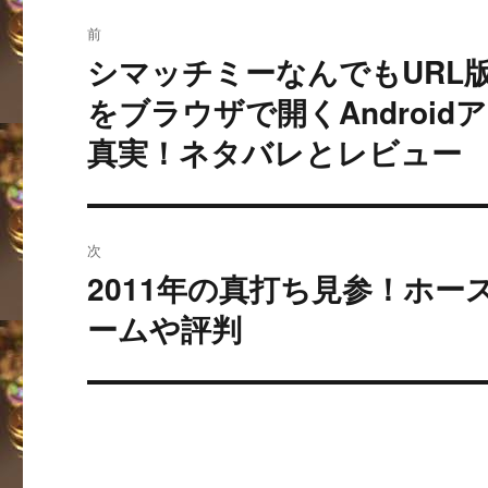
投
前
稿
シマッチミーなんでもURL
過
去
ナ
をブラウザで開くAndroi
の
真実！ネタバレとレビュー
ビ
投
稿:
ゲ
ー
次
2011年の真打ち見参！ホー
シ
次
の
ームや評判
ョ
投
ン
稿: