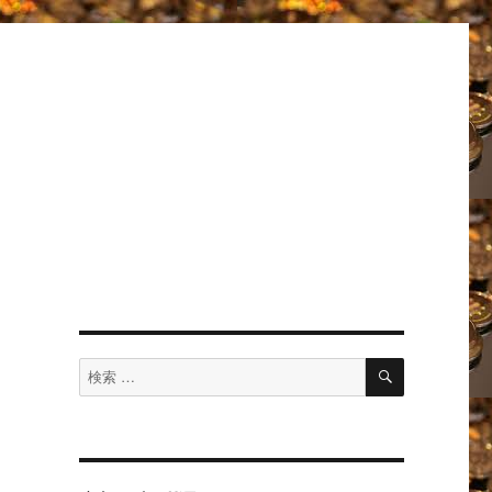
－
検
検
索
索
対
象: