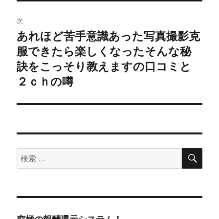
投
稿:
ゲ
次
あれほど苦手意識あった写真撮影克
次
ー
服できたら楽しくなったそんな秘
の
シ
投
訣をこっそり教えますの口コミと
稿:
２ｃｈの噂
ョ
ン
検
検
索
索
対
象: