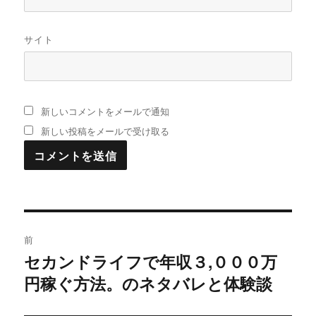
サイト
新しいコメントをメールで通知
新しい投稿をメールで受け取る
投
前
稿
セカンドライフで年収３,０００万
過
円稼ぐ方法。のネタバレと体験談
去
ナ
の
ビ