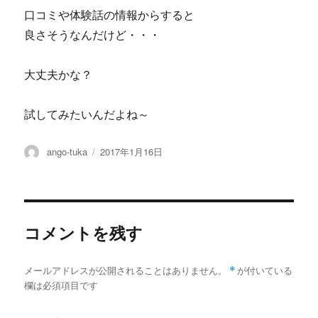
口コミや体験話の情報からすると
良さそうなんだけど・・・
大丈夫かな？
試してみたいんだよね～
投
投
ango-tuka
2017年1月16日
稿
稿
者
日:
コメントを残す
メールアドレスが公開されることはありません。
*
が付いている
欄は必須項目です