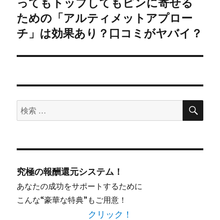
ってもトップしてもピンに寄せる
ョ
稿:
ための「アルティメットアプロー
ン
チ」は効果あり？口コミがヤバイ？
検
検
索
索
対
象:
究極の報酬還元システム！
あなたの成功をサポートするために
こんな“豪華な特典”もご用意！
クリック！