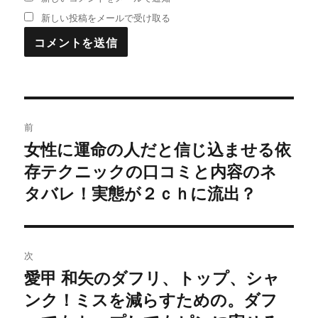
新しい投稿をメールで受け取る
投
前
稿
女性に運命の人だと信じ込ませる依
過
存テクニックの口コミと内容のネ
去
ナ
の
タバレ！実態が２ｃｈに流出？
ビ
投
稿:
ゲ
次
ー
愛甲 和矢のダフリ、トップ、シャ
次
シ
ンク！ミスを減らすための。ダフ
の
投