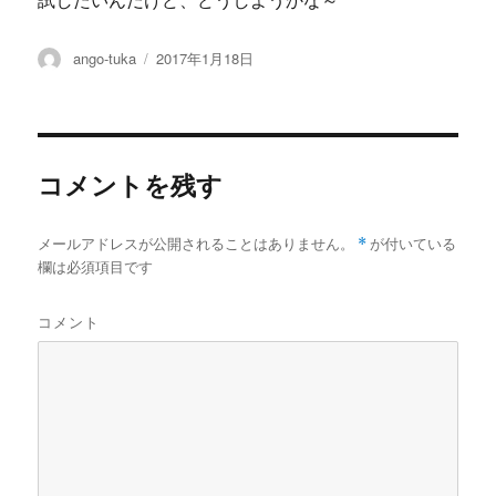
試したいんだけど、どうしようかな～
投
投
ango-tuka
2017年1月18日
稿
稿
者
日:
コメントを残す
メールアドレスが公開されることはありません。
*
が付いている
欄は必須項目です
コメント