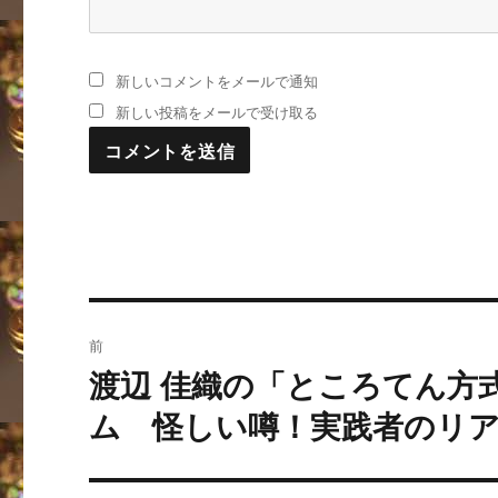
新しいコメントをメールで通知
新しい投稿をメールで受け取る
投
前
稿
渡辺 佳織の「ところてん方
過
去
ナ
ム 怪しい噂！実践者のリ
の
ビ
投