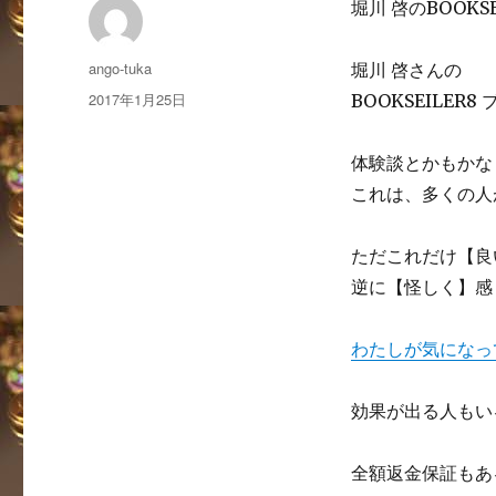
堀川 啓のBOOK
投
ango-tuka
堀川 啓さんの
稿
投
2017年1月25日
BOOKSEILE
者
稿
日:
体験談とかもかな
これは、多くの人
ただこれだけ【良
逆に【怪しく】感
わたしが気になっ
効果が出る人もい
全額返金保証もあ