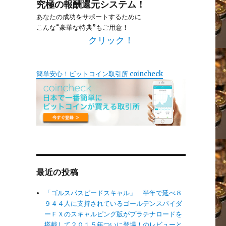
究極の報酬還元システム！
あなたの成功をサポートするために
こんな“豪華な特典”もご用意！
クリック！
簡単安心！ビットコイン取引所 coincheck
最近の投稿
「ゴルスパスピードスキャル」 半年で延べ８
９４４人に支持されているゴールデンスパイダ
ーＦＸのスキャルピング版がプラチナロードを
搭載して２０１５年ついに登場！のレビューと