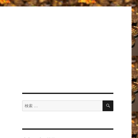
検
検
索
索
対
象: