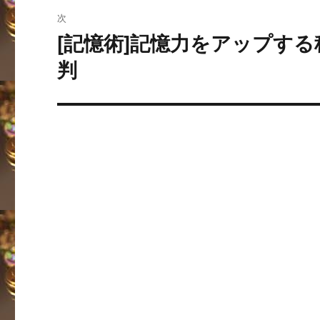
稿:
ゲ
次
ー
[記憶術]記憶力をアップす
次
の
判
シ
投
ョ
稿:
ン