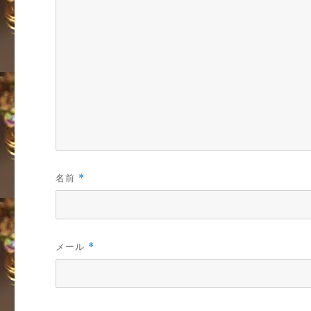
名前
*
メール
*