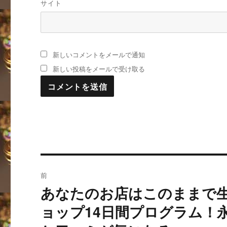
サイト
新しいコメントをメールで通知
新しい投稿をメールで受け取る
投
前
稿
あなたのお店はこのままで
過
去
ナ
ョップ14日間プログラム！
の