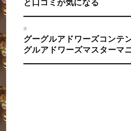
と口コミが気になる
ビ
投
稿:
ゲ
ー
次
グーグルアドワーズコンテ
シ
次
の
グルアドワーズマスターマ
ョ
投
ン
稿: