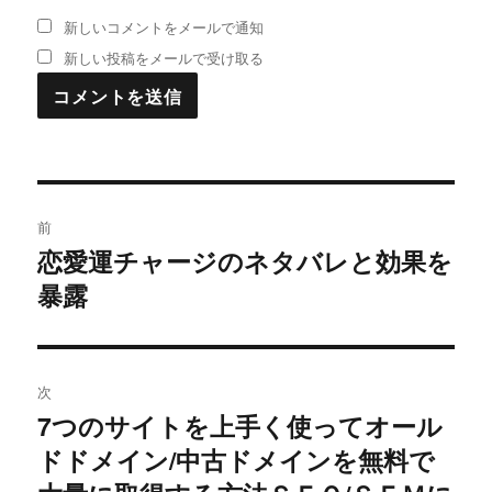
新しいコメントをメールで通知
新しい投稿をメールで受け取る
投
前
稿
恋愛運チャージのネタバレと効果を
過
暴露
去
ナ
の
ビ
投
稿:
ゲ
次
7つのサイトを上手く使ってオール
次
ー
ドドメイン/中古ドメインを無料で
の
シ
投