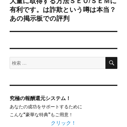
大量に取得する方法ＳＥＯ/ＳＥＭに
稿:
有利です。は詐欺という噂は本当？
ョ
あの掲示板での評判
ン
検
検
索
索
対
象:
究極の報酬還元システム！
あなたの成功をサポートするために
こんな“豪華な特典”もご用意！
クリック！