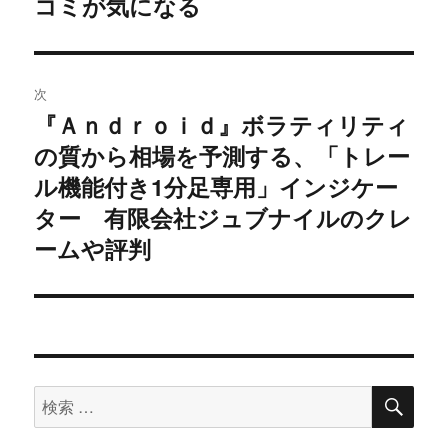
コミが気になる
ビ
投
稿:
ゲ
次
ー
『Ａｎｄｒｏｉｄ』ボラティリティ
次
シ
の質から相場を予測する、「トレー
の
投
ル機能付き1分足専用」インジケー
ョ
稿:
ター 有限会社ジュブナイルのクレ
ン
ームや評判
検
検
索
索