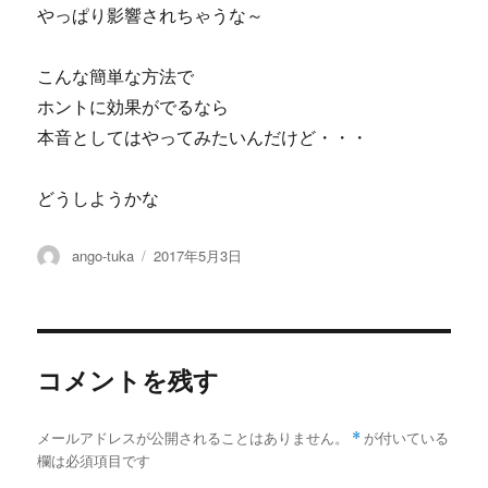
やっぱり影響されちゃうな～
こんな簡単な方法で
ホントに効果がでるなら
本音としてはやってみたいんだけど・・・
どうしようかな
投
投
ango-tuka
2017年5月3日
稿
稿
者
日:
コメントを残す
メールアドレスが公開されることはありません。
*
が付いている
欄は必須項目です