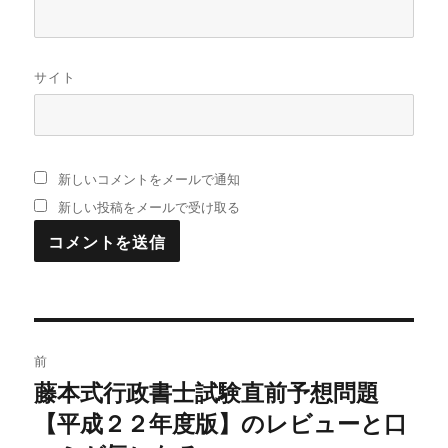
サイト
新しいコメントをメールで通知
新しい投稿をメールで受け取る
投
前
稿
藤本式行政書士試験直前予想問題
過
【平成２２年度版】のレビューと口
去
ナ
の