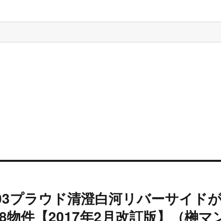
03プラウド清澄白河リバーサイド
8物件【2017年2月改訂版】（榊マ