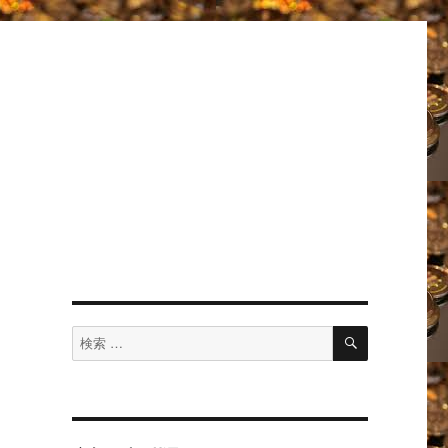
検
検
索
索
対
象: