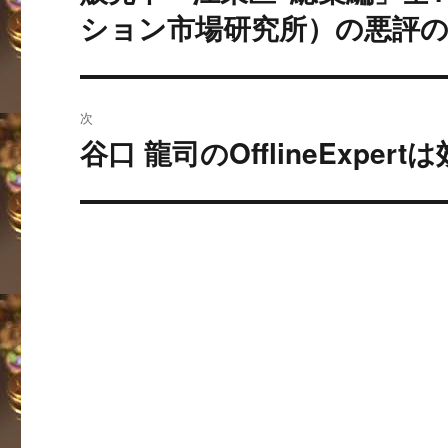
の
ション市場研究所）の悪評
ビ
投
稿:
ゲ
ー
次
谷口 龍司のOfflineExpe
シ
次
の
ョ
投
ン
稿: