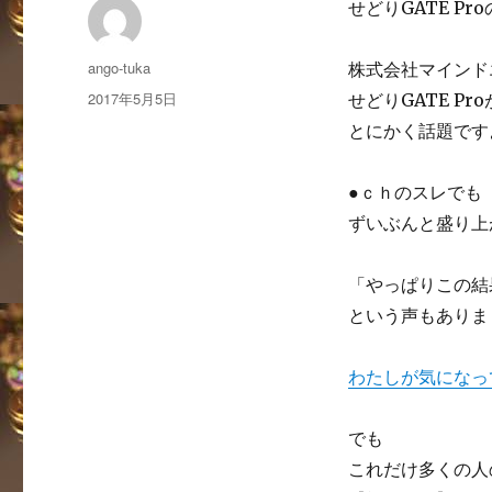
せどりGATE P
投
ango-tuka
株式会社マインド
稿
投
2017年5月5日
せどりGATE Pro
者
稿
とにかく話題です
日:
●ｃｈのスレでも
ずいぶんと盛り上
「やっぱりこの結
という声もありま
わたしが気になっ
でも
これだけ多くの人