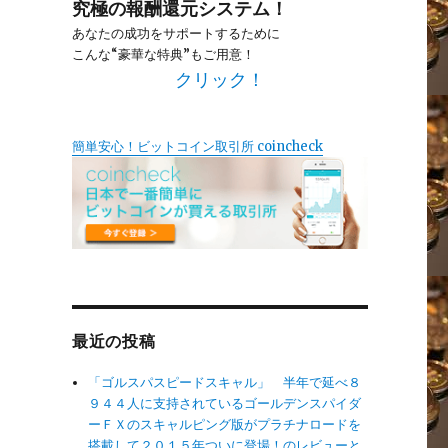
究極の報酬還元システム！
あなたの成功をサポートするために
こんな“豪華な特典”もご用意！
クリック！
簡単安心！ビットコイン取引所 coincheck
最近の投稿
「ゴルスパスピードスキャル」 半年で延べ８
９４４人に支持されているゴールデンスパイダ
ーＦＸのスキャルピング版がプラチナロードを
搭載して２０１５年ついに登場！のレビューと