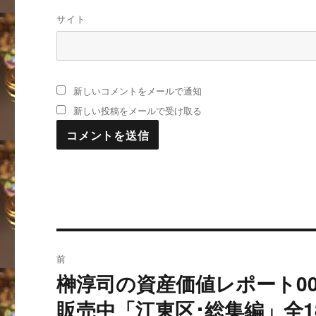
サイト
新しいコメントをメールで通知
新しい投稿をメールで受け取る
投
前
稿
榊淳司の資産価値レポート0
過
去
ナ
販売中「江東区･総集編」全1