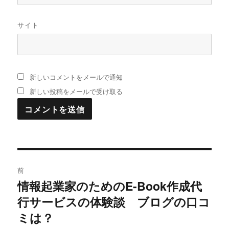
サイト
新しいコメントをメールで通知
新しい投稿をメールで受け取る
投
前
稿
情報起業家のためのE-Book作成代
過
行サービスの体験談 ブログの口コ
去
ナ
の
ミは？
ビ
投