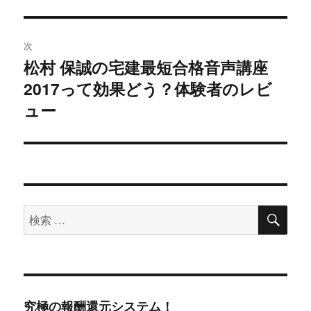
稿:
ゲ
次
ー
松村 保誠の宅建最短合格音声講座
次
シ
2017って効果どう？体験者のレビ
の
投
ュー
ョ
稿:
ン
検
検
索
索
対
象:
究極の報酬還元システム！