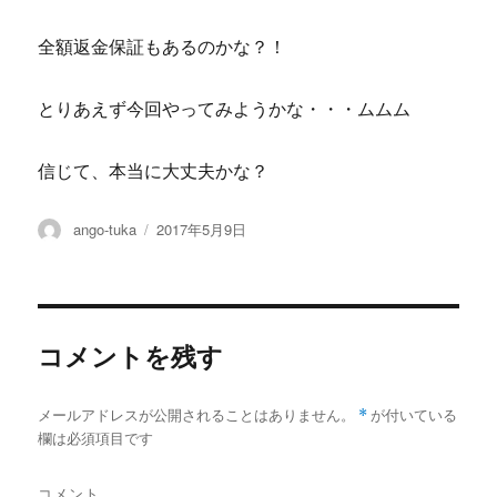
全額返金保証もあるのかな？！
とりあえず今回やってみようかな・・・ムムム
信じて、本当に大丈夫かな？
投
投
ango-tuka
2017年5月9日
稿
稿
者
日:
コメントを残す
メールアドレスが公開されることはありません。
*
が付いている
欄は必須項目です
コメント