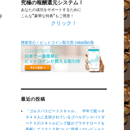
究極の報酬還元システム！
あなたの成功をサポートするために
評
こんな“豪華な特典”もご用意！
クリック！
簡単安心！ビットコイン取引所 coincheck
最近の投稿
「ゴルスパスピードスキャル」 半年で延べ８
９４４人に支持されているゴールデンスパイダ
ーＦＸのスキャルピング版がプラチナロードを
搭載して２０１５年ついに登場！のレビューと