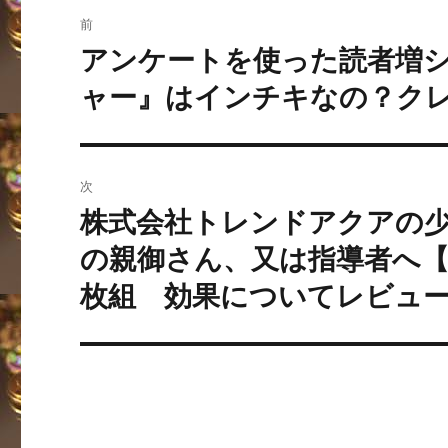
投
前
稿
アンケートを使った読者増
過
去
ナ
ャー』はインチキなの？ク
の
ビ
投
稿:
ゲ
次
ー
株式会社トレンドアクアの
次
の
の親御さん、又は指導者へ【
シ
投
枚組 効果についてレビュ
ョ
稿:
ン