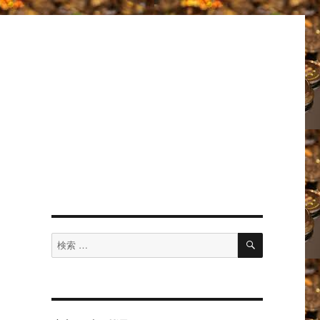
検
検
索
索
対
象: