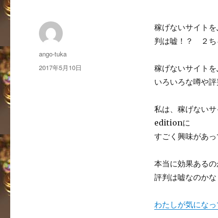
稼げないサイトをぶ
判は嘘！？ ２ち
投
ango-tuka
稿
投
2017年5月10日
稼げないサイトをぶ
者
稿
いろいろな噂や評
日:
私は、稼げないサ
editionに
すごく興味があっ
本当に効果あるの
評判は嘘なのかな
わたしが気になっ