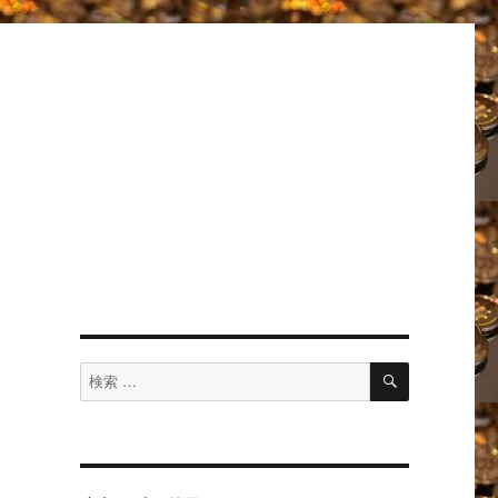
検
検
索
索
対
象: