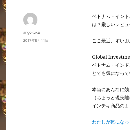
ベトナム・インド
は？厳しいレビュ
投
ango-tuka
稿
投
2017年5月11日
ここ最近、すいぶ
者
稿
日:
Global Investm
ベトナム・インド
とても気になって
本当にあんなに効
（ちょっと現実離
インチキ商品のよ
わたしが気になっ