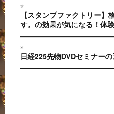
投
前
稿
【スタンプファクトリー】格
過
去
ナ
す。の効果が気になる！体
の
ビ
投
稿:
ゲ
次
ー
日経225先物DVDセミナー
次
の
シ
投
ョ
稿:
ン