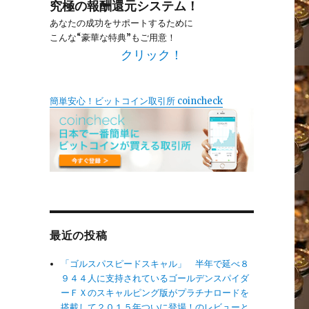
究極の報酬還元システム！
あなたの成功をサポートするために
こんな“豪華な特典”もご用意！
クリック！
簡単安心！ビットコイン取引所 coincheck
最近の投稿
「ゴルスパスピードスキャル」 半年で延べ８
９４４人に支持されているゴールデンスパイダ
ーＦＸのスキャルピング版がプラチナロードを
搭載して２０１５年ついに登場！のレビューと