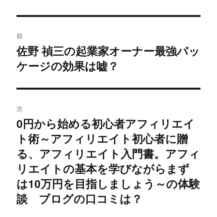
投
前
稿
佐野 禎三の起業家オーナー最強パッ
過
ケージの効果は嘘？
去
ナ
の
ビ
投
稿:
ゲ
次
0円から始める初心者アフィリエイ
次
ー
ト術～アフィリエイト初心者に贈
の
シ
投
る、アフィリエイト入門書。アフィ
稿:
リエイトの基本を学びながらまず
ョ
は10万円を目指しましょう～の体験
ン
談 ブログの口コミは？