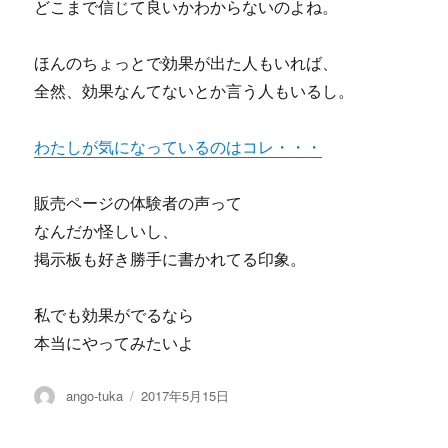
どこまで信じて良いかわからないのよね。
ほんのちょっとで効果が出た人もいれば、
全然、効果なんてないとか言う人もいるし。
わたしが気になっているのはコレ・・・
販売ページの体験者の声って
なんだか怪しいし、
掲示板も好き勝手に書かれてる印象。
私でも効果がでるなら
本当にやってみたいよ
投
投
ango-tuka
2017年5月15日
稿
稿
者
日: