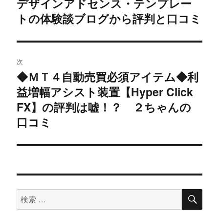
デザインアドセンス・テンプレー
過
トの体験談ブログから評判と口コミ
去
ナ
の
ビ
投
稿:
ゲ
次
◆ＭＴ４自動売買必須アイテム◆利
次
ー
益増幅アシスト装置【Hyper Click
の
シ
投
FX】の評判は嘘！？ ２ちゃんの
稿:
口コミ
ョ
ン
検
検
索
索