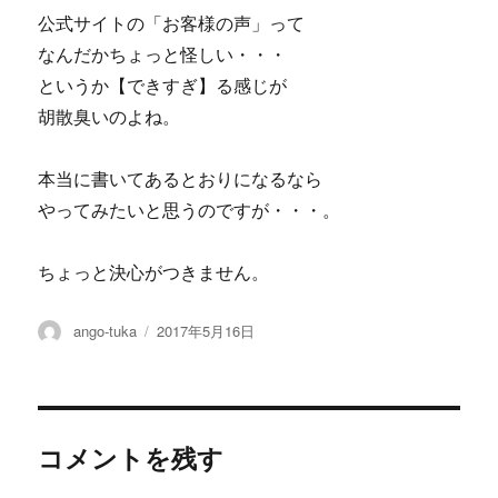
公式サイトの「お客様の声」って
なんだかちょっと怪しい・・・
というか【できすぎ】る感じが
胡散臭いのよね。
本当に書いてあるとおりになるなら
やってみたいと思うのですが・・・。
ちょっと決心がつきません。
投
投
ango-tuka
2017年5月16日
稿
稿
者
日:
コメントを残す