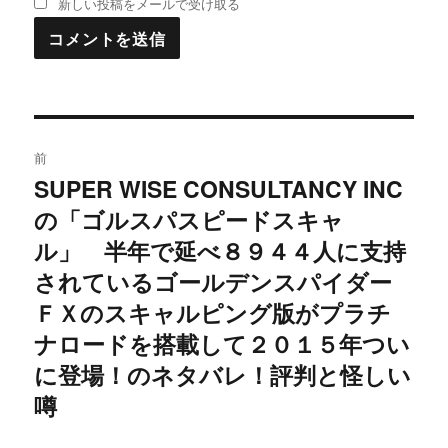
新しい投稿をメールで受け取る
投
前
稿
SUPER WISE CONSULTANCY INC
過
の「ゴルスパスピードスキャ
去
ナ
の
ル」 半年で延べ８９４４人に支持
ビ
投
されているゴールデンスパイダー
稿:
ゲ
ＦＸのスキャルピング版がプラチ
ナロードを搭載して２０１５年つい
ー
に登場！のネタバレ！評判と怪しい
シ
噂
ョ