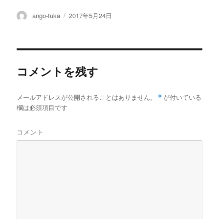
投
投
ango-tuka
2017年5月24日
稿
稿
者
日:
コメントを残す
メールアドレスが公開されることはありません。
*
が付いている
欄は必須項目です
コメント