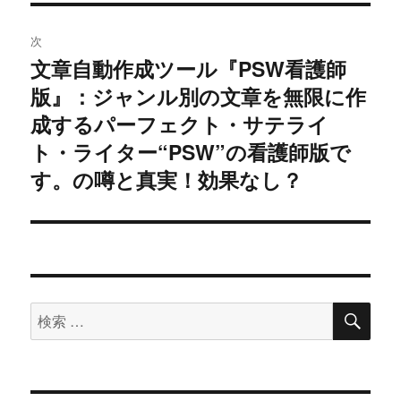
ン
次
文章自動作成ツール『PSW看護師
次
版』：ジャンル別の文章を無限に作
の
投
成するパーフェクト・サテライ
稿:
ト・ライター“PSW”の看護師版で
す。の噂と真実！効果なし？
検
検
索
索
対
象: